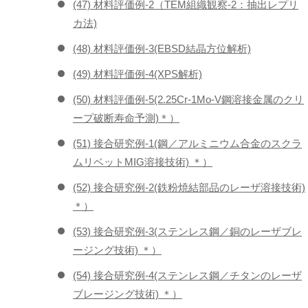
(47) 材料評価例-2（TEM組織観察-2：抽出レプリ
カ法)
(48) 材料評価例-3(EBSD結晶方位解析)
(49) 材料評価例-4(XPS解析)
(50) 材料評価例-5(2.25Cr-1Mo-V鋼溶接金属のクリ
ープ破断寿命予測)＊）
(51) 接合研究例-1(鋼／アルミニウム合金のスクラ
ムリベットMIG溶接技術) ＊）
(52) 接合研究例-2(鉄粉焼結部品のレーザ溶接技術)
＊）
(53) 接合研究例-3(ステンレス鋼／銅のレーザブレ
ージング技術) ＊）
(54) 接合研究例-4(ステンレス鋼／チタンのレーザ
ブレージング技術) ＊）