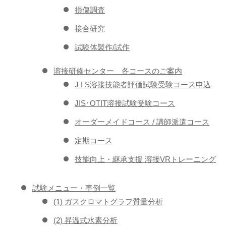
損傷調査
接合研究
試験体製作/試作
溶接研修センター 各コースのご案内
J I S溶接技能者評価試験受験コース申込
JIS･OTIT溶接試験受験コース
オーダーメイドコース / 講師派遣コース
定期コース
技能向上・継承支援 溶接VRトレーニング
試験メニュー・事例一覧
(1) ガスクロマトグラフ質量分析
(2) 昇温式水素分析