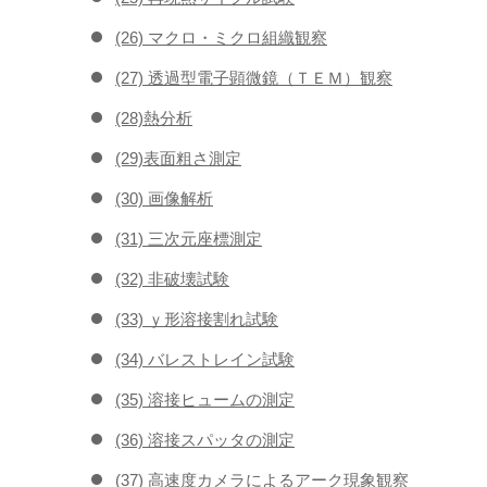
(26) マクロ・ミクロ組織観察
(27) 透過型電子顕微鏡（ＴＥＭ）観察
(28)熱分析
(29)表面粗さ測定
(30) 画像解析
(31) 三次元座標測定
(32) 非破壊試験
(33) ｙ形溶接割れ試験
(34) バレストレイン試験
(35) 溶接ヒュームの測定
(36) 溶接スパッタの測定
(37) 高速度カメラによるアーク現象観察