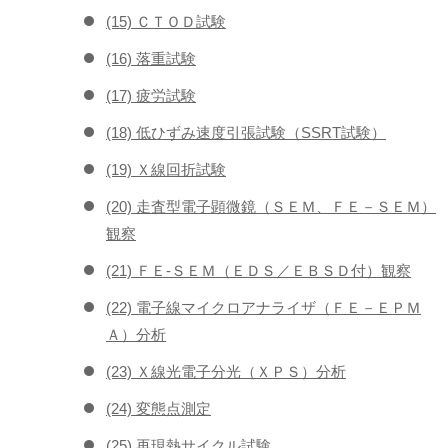
(15) ＣＴＯＤ試験
(16) 落重試験
(17) 疲労試験
(18) 低ひずみ速度引張試験（SSRT試験）
(19) Ｘ線回折試験
(20) 走査型電子顕微鏡（ＳＥＭ、ＦＥ－ＳＥＭ）
観察
(21) ＦＥ-ＳＥＭ（ＥＤＳ／ＥＢＳＤ付）観察
(22) 電子線マイクロアナライザ（ＦＥ－ＥＰＭ
Ａ）分析
(23) Ｘ線光電子分光（ＸＰＳ）分析
(24) 変態点測定
(25) 再現熱サイクル試験