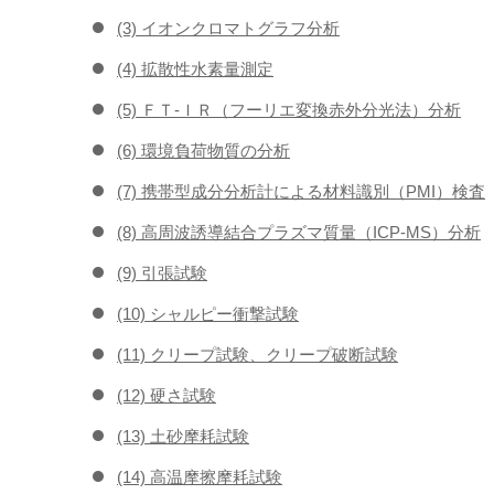
(3) イオンクロマトグラフ分析
(4) 拡散性水素量測定
(5) ＦＴ-ＩＲ（フーリエ変換赤外分光法）分析
(6) 環境負荷物質の分析
(7) 携帯型成分分析計による材料識別（PMI）検査
(8) 高周波誘導結合プラズマ質量（ICP-MS）分析
(9) 引張試験
(10) シャルピー衝撃試験
(11) クリープ試験、クリープ破断試験
(12) 硬さ試験
(13) 土砂摩耗試験
(14) 高温摩擦摩耗試験