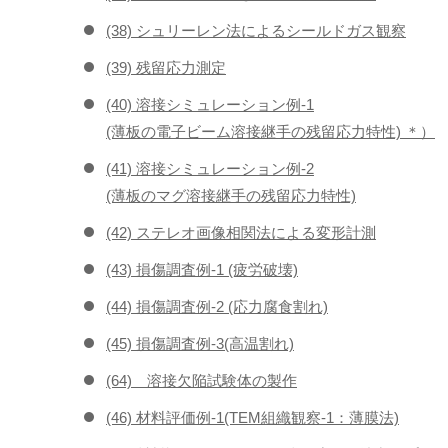
(38) シュリーレン法によるシールドガス観察
(39) 残留応力測定
(40) 溶接シミュレーション例-1
(薄板の電子ビーム溶接継手の残留応力特性) ＊）
(41) 溶接シミュレーション例-2
(薄板のマグ溶接継手の残留応力特性)
(42) ステレオ画像相関法による変形計測
(43) 損傷調査例-1 (疲労破壊)
(44) 損傷調査例-2 (応力腐食割れ)
(45) 損傷調査例-3(高温割れ)
(64) 溶接欠陥試験体の製作
(46) 材料評価例-1(TEM組織観察-1：薄膜法)