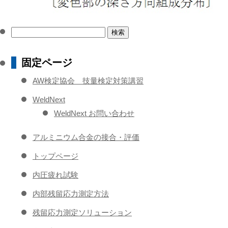
検
索:
固定ページ
AW検定協会 技量検定対策講習
WeldNext
WeldNext お問い合わせ
アルミニウム合金の接合・評価
トップページ
内圧疲れ試験
内部残留応力測定方法
残留応力測定ソリューション