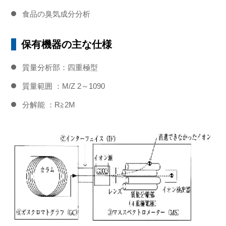
食品の臭気成分分析
保有機器の主な仕様
質量分析部：四重極型
質量範囲 ：M/Z 2～1090
分解能 ：R≧2M