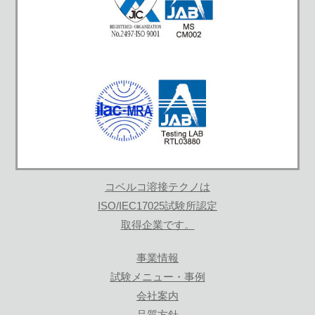
コベルコ溶接テクノは
ISO/IEC17025試験所認定
取得企業です。
事業情報
試験メニュー・事例
会社案内
品質方針