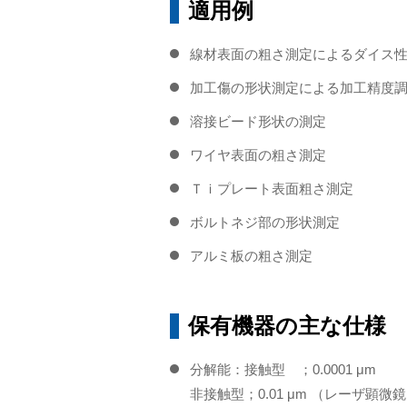
適用例
線材表面の粗さ測定によるダイス
加工傷の形状測定による加工精度
溶接ビード形状の測定
ワイヤ表面の粗さ測定
Ｔｉプレート表面粗さ測定
ボルトネジ部の形状測定
アルミ板の粗さ測定
保有機器の主な仕様
分解能：接触型 ；0.0001 μm
非接触型；0.01 μm （レーザ顕微