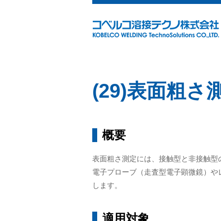
(29)表面粗さ
概要
表面粗さ測定には、接触型と非接触型
電子プローブ（走査型電子顕微鏡）や
します。
適用対象