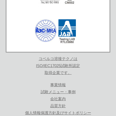
コベルコ溶接テクノは
ISO/IEC17025試験所認定
取得企業です。
事業情報
試験メニュー・事例
会社案内
品質方針
個人情報保護方針及びサイトポリシー