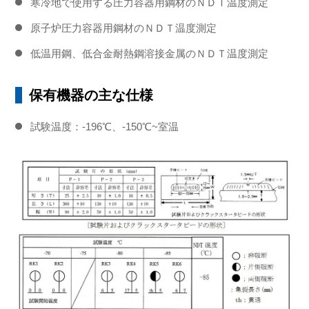
寒冷地で使用する圧力容器用鋼材のＮＤＴ温度測定
原子炉圧力容器用鋼材のＮＤＴ温度測定
低温用鋼、低合金耐熱鋼溶接金属のＮＤＴ温度測定
保有機器の主な仕様
試験温度：-196℃、-150℃~室温