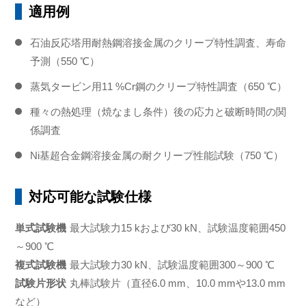
適用例
石油反応塔用耐熱鋼溶接金属のクリープ特性調査、寿命
予測（550 ℃）
蒸気タービン用11 %Cr鋼のクリープ特性調査（650 ℃）
種々の熱処理（焼なまし条件）後の応力と破断時間の関
係調査
Ni基超合金鋼溶接金属の耐クリープ性能試験（750 ℃）
対応可能な試験仕様
単式試験機
最大試験力15 kおよび30 kN、試験温度範囲450
～900 ℃
複式試験機
最大試験力30 kN、試験温度範囲300～900 ℃
試験片形状
丸棒試験片（直径6.0 mm、10.0 mmや13.0 mm
など）