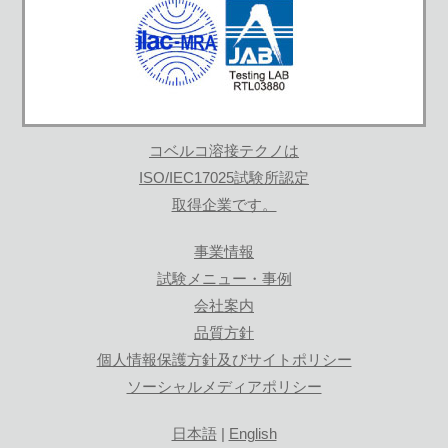
コベルコ溶接テクノは
ISO/IEC17025試験所認定
取得企業です。
事業情報
試験メニュー・事例
会社案内
品質方針
個人情報保護方針及びサイトポリシー
ソーシャルメディアポリシー
日本語
|
English