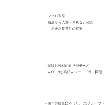
マクロ観察
積層から入熱・希釈など確認
→適正溶接条件の提案
試験片残材の化学成分分析
→O、Nが高値→シールド性に問題
・個々の技量に応じた、CSグループ