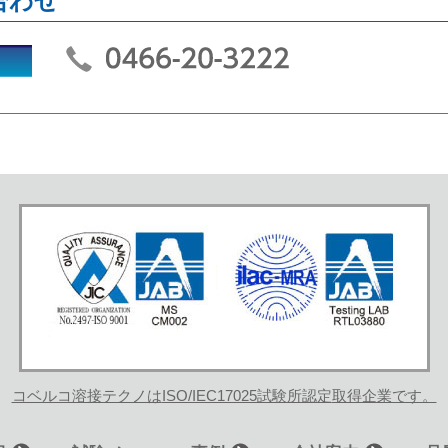
合わせ
コベルコ溶接テクノは
ISO/IEC17025試験所認定
取得企業です。