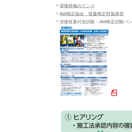
＊
溶接研修のリンク
＊
AW検定協会 技量検定対策講習
＊溶接技量付加試験・AW検定試験パ