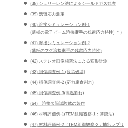
(38) シュリーレン法によるシールドガス観察
(39) 残留応力測定
(40) 溶接シミュレーション例-1
(薄板の電子ビーム溶接継手の残留応力特性) ＊）
(41) 溶接シミュレーション例-2
(薄板のマグ溶接継手の残留応力特性)
(42) ステレオ画像相関法による変形計測
(43) 損傷調査例-1 (疲労破壊)
(44) 損傷調査例-2 (応力腐食割れ)
(45) 損傷調査例-3(高温割れ)
(64) 溶接欠陥試験体の製作
(46) 材料評価例-1(TEM組織観察-1：薄膜法)
(47) 材料評価例-2（TEM組織観察-2：抽出レプリ