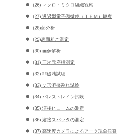
(26) マクロ・ミクロ組織観察
(27) 透過型電子顕微鏡（ＴＥＭ）観察
(28)熱分析
(29)表面粗さ測定
(30) 画像解析
(31) 三次元座標測定
(32) 非破壊試験
(33) ｙ形溶接割れ試験
(34) バレストレイン試験
(35) 溶接ヒュームの測定
(36) 溶接スパッタの測定
(37) 高速度カメラによるアーク現象観察