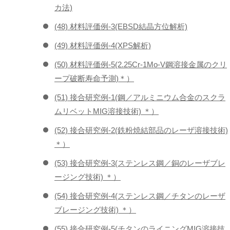
カ法)
(48) 材料評価例-3(EBSD結晶方位解析)
(49) 材料評価例-4(XPS解析)
(50) 材料評価例-5(2.25Cr-1Mo-V鋼溶接金属のクリ
ープ破断寿命予測)＊）
(51) 接合研究例-1(鋼／アルミニウム合金のスクラ
ムリベットMIG溶接技術) ＊）
(52) 接合研究例-2(鉄粉焼結部品のレーザ溶接技術)
＊）
(53) 接合研究例-3(ステンレス鋼／銅のレーザブレ
ージング技術) ＊）
(54) 接合研究例-4(ステンレス鋼／チタンのレーザ
ブレージング技術) ＊）
(55) 接合研究例-5(チタンのライニングMIG溶接技