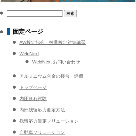
検
索:
固定ページ
AW検定協会 技量検定対策講習
WeldNext
WeldNext お問い合わせ
アルミニウム合金の接合・評価
トップページ
内圧疲れ試験
内部残留応力測定方法
残留応力測定ソリューション
自動車ソリューション