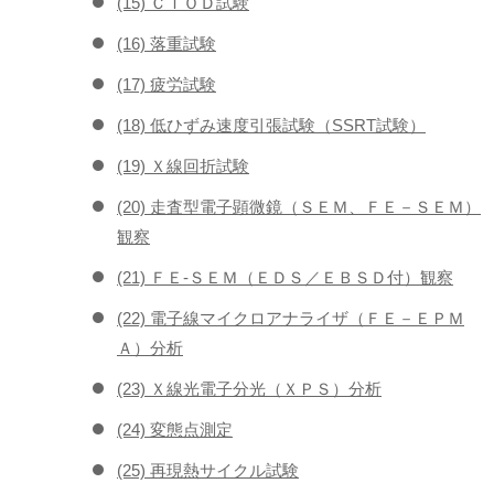
(15) ＣＴＯＤ試験
(16) 落重試験
(17) 疲労試験
(18) 低ひずみ速度引張試験（SSRT試験）
(19) Ｘ線回折試験
(20) 走査型電子顕微鏡（ＳＥＭ、ＦＥ－ＳＥＭ）
観察
(21) ＦＥ-ＳＥＭ（ＥＤＳ／ＥＢＳＤ付）観察
(22) 電子線マイクロアナライザ（ＦＥ－ＥＰＭ
Ａ）分析
(23) Ｘ線光電子分光（ＸＰＳ）分析
(24) 変態点測定
(25) 再現熱サイクル試験