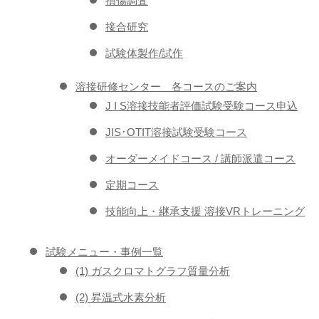
損傷調査
接合研究
試験体製作/試作
溶接研修センター 各コースのご案内
J I S溶接技能者評価試験受験コース申込
JIS･OTIT溶接試験受験コース
オーダーメイドコース / 講師派遣コース
定期コース
技能向上・継承支援 溶接VRトレーニング
試験メニュー・事例一覧
(1) ガスクロマトグラフ質量分析
(2) 昇温式水素分析