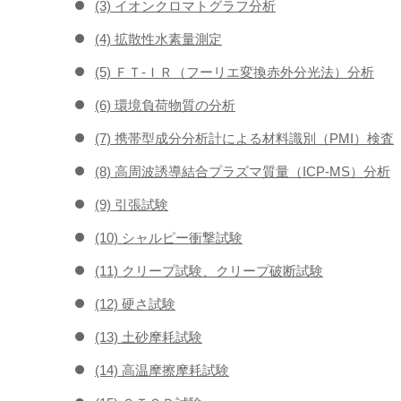
(3) イオンクロマトグラフ分析
(4) 拡散性水素量測定
(5) ＦＴ-ＩＲ（フーリエ変換赤外分光法）分析
(6) 環境負荷物質の分析
(7) 携帯型成分分析計による材料識別（PMI）検査
(8) 高周波誘導結合プラズマ質量（ICP-MS）分析
(9) 引張試験
(10) シャルピー衝撃試験
(11) クリープ試験、クリープ破断試験
(12) 硬さ試験
(13) 土砂摩耗試験
(14) 高温摩擦摩耗試験