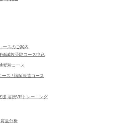
コースのご案内
能者評価試験受験コース申込
接試験受験コース
ース / 講師派遣コース
援 溶接VRトレーニング
フ質量分析