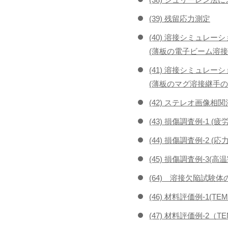
(39) 残留応力測定
(40) 溶接シミュレーシ
(薄板の電子ビーム溶接
(41) 溶接シミュレーシ
(薄板のマグ溶接継手の
(42) ステレオ画像相
(43) 損傷調査例-1 (疲
(44) 損傷調査例-2 (
(45) 損傷調査例-3(高
(64) 溶接欠陥試験体
(46) 材料評価例-1(T
(47) 材料評価例-2（