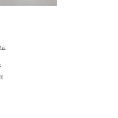
講習
せ
価