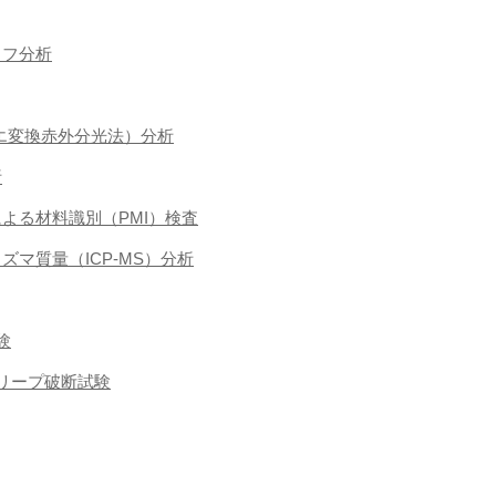
ラフ分析
ーリエ変換赤外分光法）分析
析
による材料識別（PMI）検査
ラズマ質量（ICP-MS）分析
験
クリープ破断試験