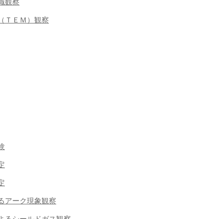
組織観察
鏡（ＴＥＭ）観察
験
定
定
よるアーク現象観察
法によるシールドガス観察