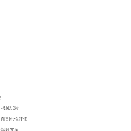
験
 機械試験
・耐割れ性評価
法試験支援