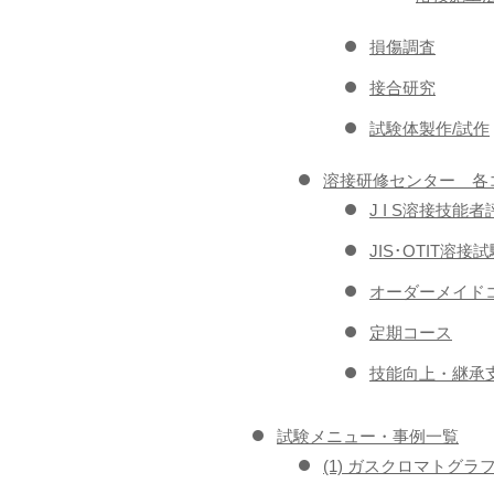
損傷調査
接合研究
試験体製作/試作
溶接研修センター 各
J I S溶接技
JIS･OTIT溶
オーダーメイドコ
定期コース
技能向上・継承支
試験メニュー・事例一覧
(1) ガスクロマトグラ