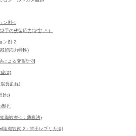
ョン例-1
継手の残留応力特性) ＊）
ョン例-2
残留応力特性)
関法による変形計測
労破壊)
応力腐食割れ)
温割れ)
の製作
EM組織観察-1：薄膜法)
TEM組織観察-2：抽出レプリカ法)