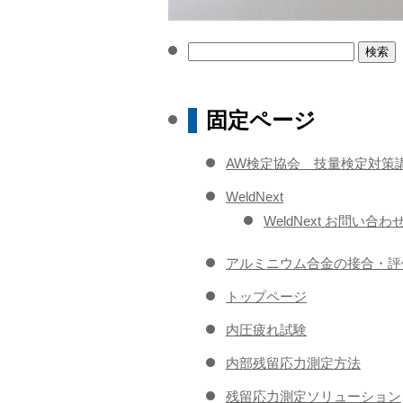
検
索:
固定ページ
AW検定協会 技量検定対策
WeldNext
WeldNext お問い合わ
アルミニウム合金の接合・評
トップページ
内圧疲れ試験
内部残留応力測定方法
残留応力測定ソリューション