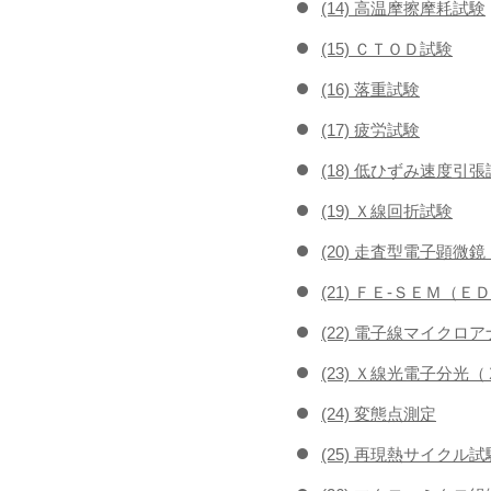
(14) 高温摩擦摩耗試験
(15) ＣＴＯＤ試験
(16) 落重試験
(17) 疲労試験
(18) 低ひずみ速度引
(19) Ｘ線回折試験
(20) 走査型電子顕
(21) ＦＥ-ＳＥＭ（
(22) 電子線マイク
(23) Ｘ線光電子分光
(24) 変態点測定
(25) 再現熱サイクル試