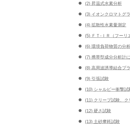
(2) 昇温式水素分析
(3) イオンクロマトグ
(4) 拡散性水素量測定
(5) ＦＴ-ＩＲ（フ
(6) 環境負荷物質の分
(7) 携帯型成分分析計
(8) 高周波誘導結合プ
(9) 引張試験
(10) シャルピー衝撃試
(11) クリープ試験、
(12) 硬さ試験
(13) 土砂摩耗試験