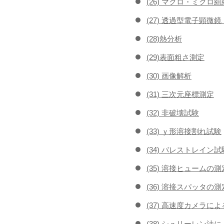
(26) マクロ・ミクロ
(27) 透過型電子顕微
(28)熱分析
(29)表面粗さ測定
(30) 画像解析
(31) 三次元座標測定
(32) 非破壊試験
(33) ｙ形溶接割れ試験
(34) バレストレイン試
(35) 溶接ヒュームの測
(36) 溶接スパッタの測
(37) 高速度カメラに
(38) シュリーレン