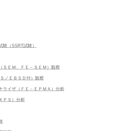
張試験（SSRT試験）
微鏡（ＳＥＭ、ＦＥ－ＳＥＭ）観察
ＥＤＳ／ＥＢＳＤ付）観察
ロアナライザ（ＦＥ－ＥＰＭＡ）分析
（ＸＰＳ）分析
験