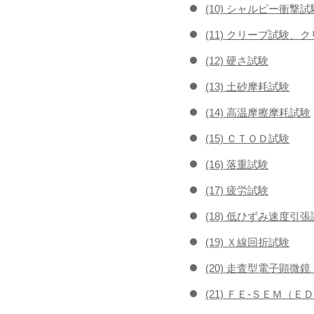
(10) シャルピー衝撃試
(11) クリープ試験、
(12) 硬さ試験
(13) 土砂摩耗試験
(14) 高温摩擦摩耗試験
(15) ＣＴＯＤ試験
(16) 落重試験
(17) 疲労試験
(18) 低ひずみ速度引
(19) Ｘ線回折試験
(20) 走査型電子顕
(21) ＦＥ-ＳＥＭ（