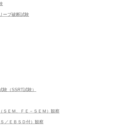
験
クリープ破断試験
張試験（SSRT試験）
微鏡（ＳＥＭ、ＦＥ－ＳＥＭ）観察
ＥＤＳ／ＥＢＳＤ付）観察