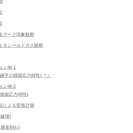
験
定
定
よるアーク現象観察
法によるシールドガス観察
ョン例-1
継手の残留応力特性) ＊）
ョン例-2
残留応力特性)
関法による変形計測
労破壊)
応力腐食割れ)