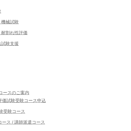
験
 機械試験
・耐割れ性評価
法試験支援
コースのご案内
能者評価試験受験コース申込
接試験受験コース
ース / 講師派遣コース