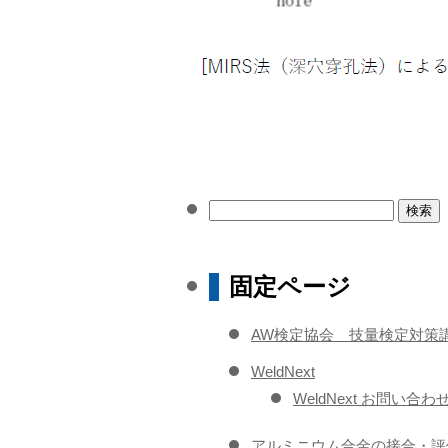
検
索:
固定ページ
AW検定協会 技量検定対策
WeldNext
WeldNext お問い合わ
アルミニウム合金の接合・評