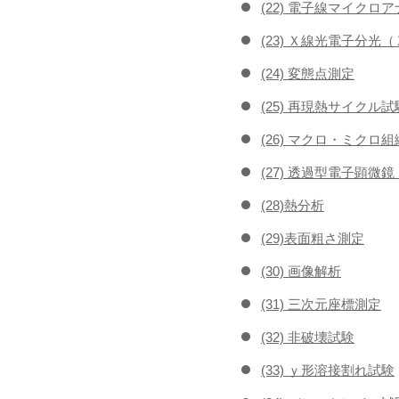
(22) 電子線マイク
(23) Ｘ線光電子分光
(24) 変態点測定
(25) 再現熱サイクル試
(26) マクロ・ミクロ
(27) 透過型電子顕微
(28)熱分析
(29)表面粗さ測定
(30) 画像解析
(31) 三次元座標測定
(32) 非破壊試験
(33) ｙ形溶接割れ試験