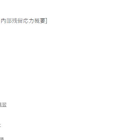
講習
せ
価