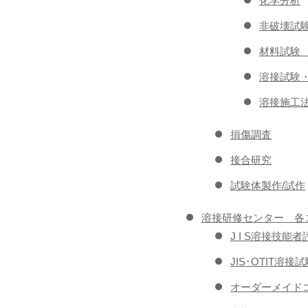
化学分析
非破壊試
材料試験
溶接試験
溶接施工
損傷調査
接合研究
試験体製作/試作
溶接研修センター 各
J I S溶接技
JIS･OTIT溶
オーダーメイドコ