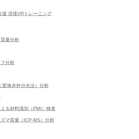
援 溶接VRトレーニング
フ質量分析
ラフ分析
ーリエ変換赤外分光法）分析
析
による材料識別（PMI）検査
ラズマ質量（ICP-MS）分析