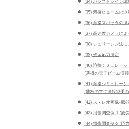
(34) バレストレイン試
(35) 溶接ヒュームの測
(36) 溶接スパッタの測
(37) 高速度カメラに
(38) シュリーレン
(39) 残留応力測定
(40) 溶接シミュレーシ
(薄板の電子ビーム溶接
(41) 溶接シミュレーシ
(薄板のマグ溶接継手の
(42) ステレオ画像相
(43) 損傷調査例-1 (疲
(44) 損傷調査例-2 (