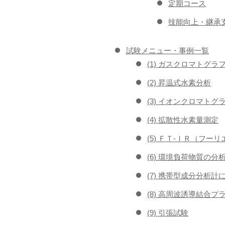
定期コース
技能向上・継承支
試験メニュー・事例一覧
(1) ガスクロマトグラ
(2) 昇温式水素分析
(3) イオンクロマトグ
(4) 拡散性水素量測定
(5) ＦＴ-ＩＲ（フ
(6) 環境負荷物質の分
(7) 携帯型成分分析計
(8) 高周波誘導結合プ
(9) 引張試験