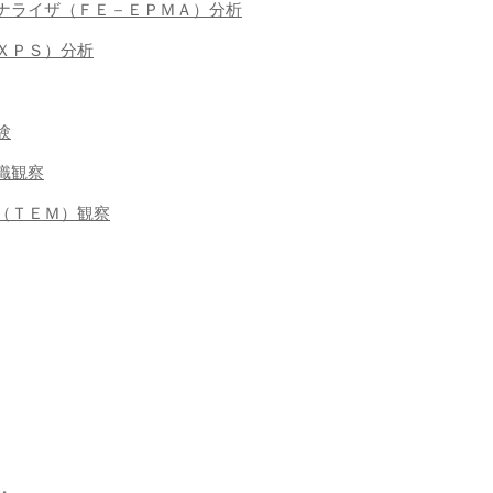
ロアナライザ（ＦＥ－ＥＰＭＡ）分析
（ＸＰＳ）分析
験
組織観察
鏡（ＴＥＭ）観察