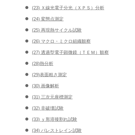
(23) Ｘ線光電子分光（ＸＰＳ）分析
(24) 変態点測定
(25) 再現熱サイクル試験
(26) マクロ・ミクロ組織観察
(27) 透過型電子顕微鏡（ＴＥＭ）観察
(28)熱分析
(29)表面粗さ測定
(30) 画像解析
(31) 三次元座標測定
(32) 非破壊試験
(33) ｙ形溶接割れ試験
(34) バレストレイン試験