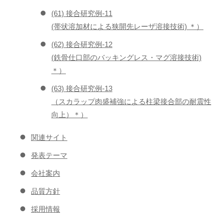
(61) 接合研究例-11
(帯状溶加材による狭開先レーザ溶接技術) ＊）
(62) 接合研究例-12
(鉄骨仕口部のバッキングレス・マグ溶接技術)
＊）
(63) 接合研究例-13
（スカラップ肉盛補強による柱梁接合部の耐震性
向上）＊）
関連サイト
発表テーマ
会社案内
品質方針
採用情報