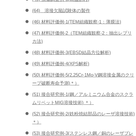
(64) 溶接欠陥試験体の製作
(46) 材料評価例-1(TEM組織観察-1：薄膜法)
(47) 材料評価例-2（TEM組織観察-2：抽出レプリ
カ法)
(48) 材料評価例-3(EBSD結晶方位解析)
(49) 材料評価例-4(XPS解析)
(50) 材料評価例-5(2.25Cr-1Mo-V鋼溶接金属のクリ
ープ破断寿命予測)＊）
(51) 接合研究例-1(鋼／アルミニウム合金のスクラ
ムリベットMIG溶接技術) ＊）
(52) 接合研究例-2(鉄粉焼結部品のレーザ溶接技術)
＊）
(53) 接合研究例-3(ステンレス鋼／銅のレーザブレ