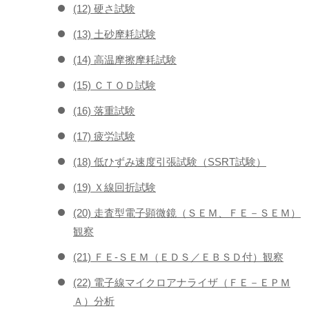
(12) 硬さ試験
(13) 土砂摩耗試験
(14) 高温摩擦摩耗試験
(15) ＣＴＯＤ試験
(16) 落重試験
(17) 疲労試験
(18) 低ひずみ速度引張試験（SSRT試験）
(19) Ｘ線回折試験
(20) 走査型電子顕微鏡（ＳＥＭ、ＦＥ－ＳＥＭ）
観察
(21) ＦＥ-ＳＥＭ（ＥＤＳ／ＥＢＳＤ付）観察
(22) 電子線マイクロアナライザ（ＦＥ－ＥＰＭ
Ａ）分析