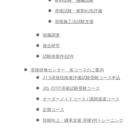
材料試験 機械試験
溶接試験・耐割れ性評価
溶接施工法試験支援
損傷調査
接合研究
試験体製作/試作
溶接研修センター 各コースのご案内
J I S溶接技能者評価試験受験コース申込
JIS･OTIT溶接試験受験コース
オーダーメイドコース / 講師派遣コース
定期コース
技能向上・継承支援 溶接VRトレーニング