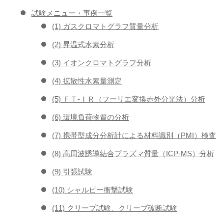
試験メニュー・事例一覧
(1) ガスクロマトグラフ質量分析
(2) 昇温式水素分析
(3) イオンクロマトグラフ分析
(4) 拡散性水素量測定
(5) ＦＴ-ＩＲ（フーリエ変換赤外分光法）分析
(6) 環境負荷物質の分析
(7) 携帯型成分分析計による材料識別（PMI）検査
(8) 高周波誘導結合プラズマ質量（ICP-MS）分析
(9) 引張試験
(10) シャルピー衝撃試験
(11) クリープ試験、クリープ破断試験