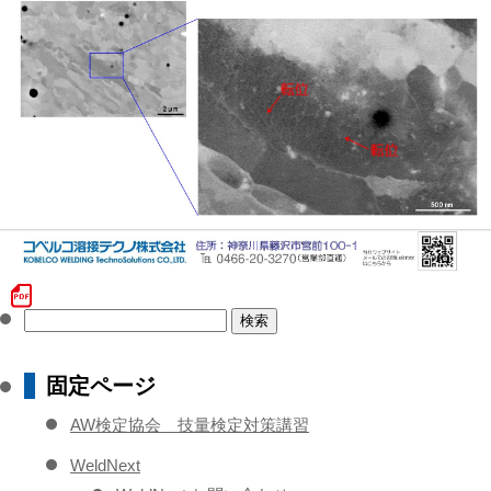
検
索:
固定ページ
AW検定協会 技量検定対策講習
WeldNext