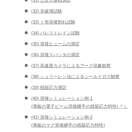
(31) 三次元座標測定
(32) 非破壊試験
(33) ｙ形溶接割れ試験
(34) バレストレイン試験
(35) 溶接ヒュームの測定
(36) 溶接スパッタの測定
(37) 高速度カメラによるアーク現象観察
(38) シュリーレン法によるシールドガス観察
(39) 残留応力測定
(40) 溶接シミュレーション例-1
(薄板の電子ビーム溶接継手の残留応力特性) ＊）
(41) 溶接シミュレーション例-2
(薄板のマグ溶接継手の残留応力特性)