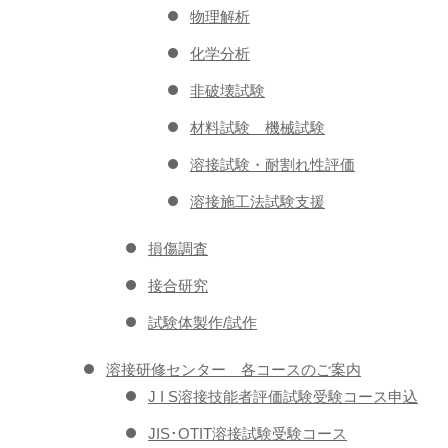
物理解析
化学分析
非破壊試験
材料試験 機械試験
溶接試験・耐割れ性評価
溶接施工法試験支援
損傷調査
接合研究
試験体製作/試作
溶接研修センター 各コースのご案内
J I S溶接技能者評価試験受験コース申込
JIS･OTIT溶接試験受験コース