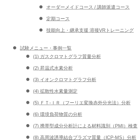
オーダーメイドコース / 講師派遣コース
定期コース
技能向上・継承支援 溶接VRトレーニング
試験メニュー・事例一覧
(1) ガスクロマトグラフ質量分析
(2) 昇温式水素分析
(3) イオンクロマトグラフ分析
(4) 拡散性水素量測定
(5) ＦＴ-ＩＲ（フーリエ変換赤外分光法）分析
(6) 環境負荷物質の分析
(7) 携帯型成分分析計による材料識別（PMI）検査
(8) 高周波誘導結合プラズマ質量（ICP-MS）分析