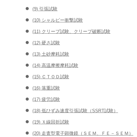
(9) 引張試験
(10) シャルピー衝撃試験
(11) クリープ試験、クリープ破断試験
(12) 硬さ試験
(13) 土砂摩耗試験
(14) 高温摩擦摩耗試験
(15) ＣＴＯＤ試験
(16) 落重試験
(17) 疲労試験
(18) 低ひずみ速度引張試験（SSRT試験）
(19) Ｘ線回折試験
(20) 走査型電子顕微鏡（ＳＥＭ、ＦＥ－ＳＥＭ）