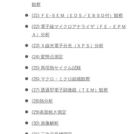
観察
(21) ＦＥ-ＳＥＭ（ＥＤＳ／ＥＢＳＤ付）観察
(22) 電子線マイクロアナライザ（ＦＥ－ＥＰＭ
Ａ）分析
(23) Ｘ線光電子分光（ＸＰＳ）分析
(24) 変態点測定
(25) 再現熱サイクル試験
(26) マクロ・ミクロ組織観察
(27) 透過型電子顕微鏡（ＴＥＭ）観察
(28)熱分析
(29)表面粗さ測定
(30) 画像解析