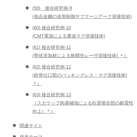
(59) 接合研究例-9
(低合金鋼の波形制御サブマージアーク溶接技術)
(60) 接合研究例-10
(CMT電源による裏波マグ溶接技術)
(61) 接合研究例-11
(帯状溶加材による狭開先レーザ溶接技術) ＊）
(62) 接合研究例-12
(鉄骨仕口部のバッキングレス・マグ溶接技術)
＊）
(63) 接合研究例-13
（スカラップ肉盛補強による柱梁接合部の耐震性
向上）＊）
関連サイト
発表テーマ