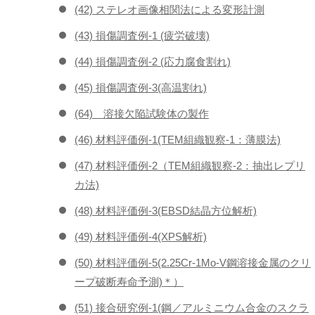
(42) ステレオ画像相関法による変形計測
(43) 損傷調査例-1 (疲労破壊)
(44) 損傷調査例-2 (応力腐食割れ)
(45) 損傷調査例-3(高温割れ)
(64) 溶接欠陥試験体の製作
(46) 材料評価例-1(TEM組織観察-1：薄膜法)
(47) 材料評価例-2（TEM組織観察-2：抽出レプリ
カ法)
(48) 材料評価例-3(EBSD結晶方位解析)
(49) 材料評価例-4(XPS解析)
(50) 材料評価例-5(2.25Cr-1Mo-V鋼溶接金属のクリ
ープ破断寿命予測)＊）
(51) 接合研究例-1(鋼／アルミニウム合金のスクラ