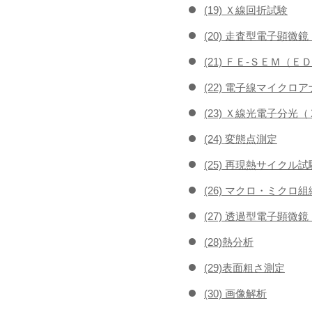
(19) Ｘ線回折試験
(20) 走査型電子顕
(21) ＦＥ-ＳＥＭ（
(22) 電子線マイク
(23) Ｘ線光電子分光
(24) 変態点測定
(25) 再現熱サイクル試
(26) マクロ・ミクロ
(27) 透過型電子顕微
(28)熱分析
(29)表面粗さ測定
(30) 画像解析