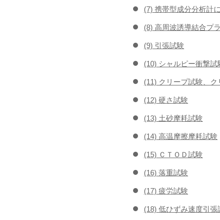
(7) 携帯型成分分析計
(8) 高周波誘導結合プ
(9) 引張試験
(10) シャルピー衝撃試
(11) クリープ試験、
(12) 硬さ試験
(13) 土砂摩耗試験
(14) 高温摩擦摩耗試験
(15) ＣＴＯＤ試験
(16) 落重試験
(17) 疲労試験
(18) 低ひずみ速度引