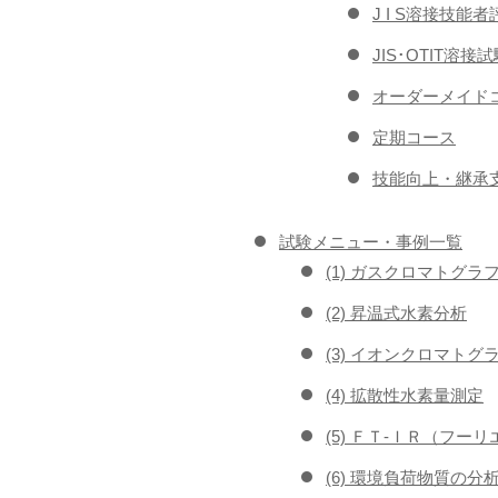
J I S溶接技
JIS･OTIT溶
オーダーメイドコ
定期コース
技能向上・継承支
試験メニュー・事例一覧
(1) ガスクロマトグラ
(2) 昇温式水素分析
(3) イオンクロマトグ
(4) 拡散性水素量測定
(5) ＦＴ-ＩＲ（フ
(6) 環境負荷物質の分