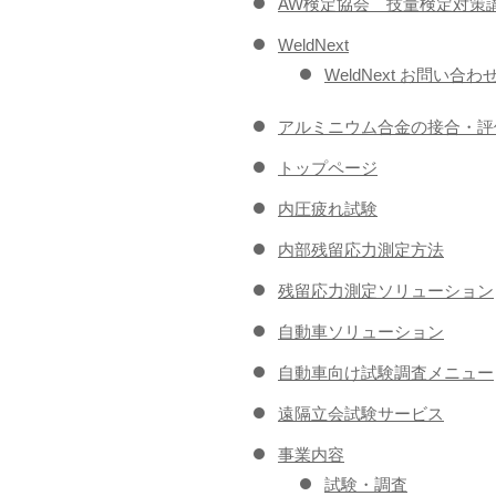
AW検定協会 技量検定対策
WeldNext
WeldNext お問い合わ
アルミニウム合金の接合・評
トップページ
内圧疲れ試験
内部残留応力測定方法
残留応力測定ソリューション
自動車ソリューション
自動車向け試験調査メニュー
遠隔立会試験サービス
事業内容
試験・調査