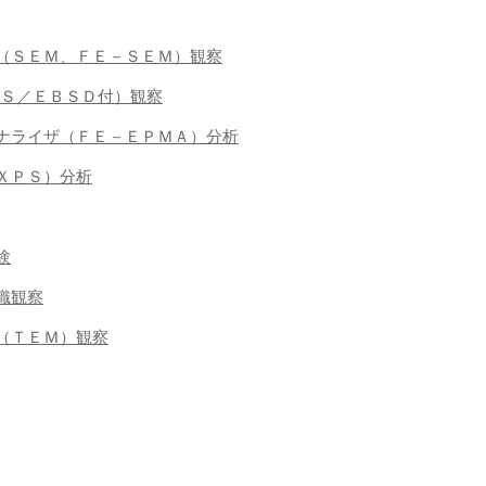
微鏡（ＳＥＭ、ＦＥ－ＳＥＭ）観察
ＥＤＳ／ＥＢＳＤ付）観察
ロアナライザ（ＦＥ－ＥＰＭＡ）分析
（ＸＰＳ）分析
験
組織観察
鏡（ＴＥＭ）観察