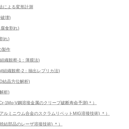
関法による変形計測
労破壊)
応力腐食割れ)
温割れ)
の製作
EM組織観察-1：薄膜法)
TEM組織観察-2：抽出レプリカ法)
BSD結晶方位解析)
S解析)
2.25Cr-1Mo-V鋼溶接金属のクリープ破断寿命予測)＊）
(鋼／アルミニウム合金のスクラムリベットMIG溶接技術) ＊）
(鉄粉焼結部品のレーザ溶接技術) ＊）