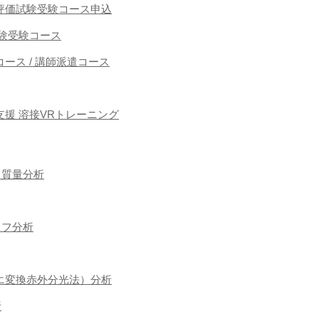
能者評価試験受験コース申込
接試験受験コース
ース / 講師派遣コース
援 溶接VRトレーニング
フ質量分析
ラフ分析
ーリエ変換赤外分光法）分析
析