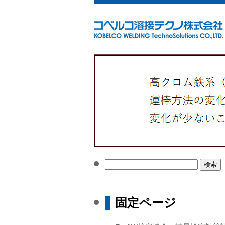
検
索:
固定ページ