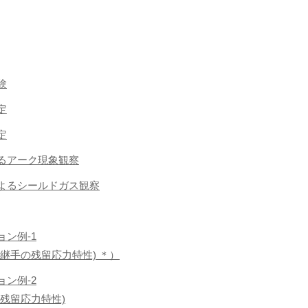
験
定
定
よるアーク現象観察
法によるシールドガス観察
ョン例-1
継手の残留応力特性) ＊）
ョン例-2
残留応力特性)