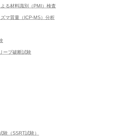
による材料識別（PMI）検査
ラズマ質量（ICP-MS）分析
験
クリープ破断試験
張試験（SSRT試験）