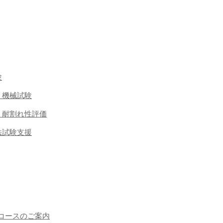
験
 機械試験
・耐割れ性評価
法試験支援
コースのご案内