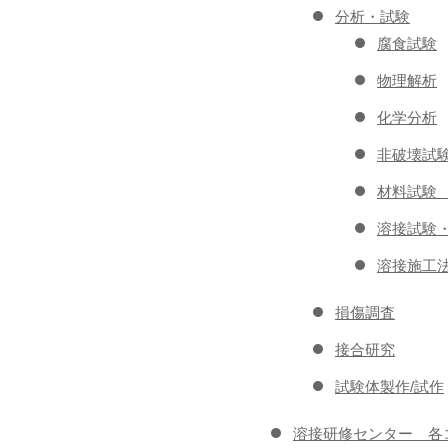
分析・試験
腐食試験
物理解析
化学分析
非破壊試
材料試験
溶接試験
溶接施工
損傷調査
接合研究
試験体製作/試作
溶接研修センター 各