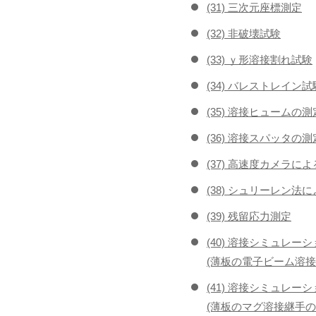
(31) 三次元座標測定
(32) 非破壊試験
(33) ｙ形溶接割れ試験
(34) バレストレイン試
(35) 溶接ヒュームの測
(36) 溶接スパッタの測
(37) 高速度カメラに
(38) シュリーレン
(39) 残留応力測定
(40) 溶接シミュレーシ
(薄板の電子ビーム溶接
(41) 溶接シミュレーシ
(薄板のマグ溶接継手の