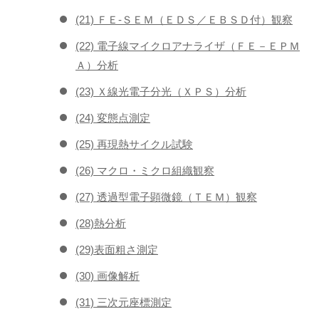
(21) ＦＥ-ＳＥＭ（ＥＤＳ／ＥＢＳＤ付）観察
(22) 電子線マイクロアナライザ（ＦＥ－ＥＰＭ
Ａ）分析
(23) Ｘ線光電子分光（ＸＰＳ）分析
(24) 変態点測定
(25) 再現熱サイクル試験
(26) マクロ・ミクロ組織観察
(27) 透過型電子顕微鏡（ＴＥＭ）観察
(28)熱分析
(29)表面粗さ測定
(30) 画像解析
(31) 三次元座標測定