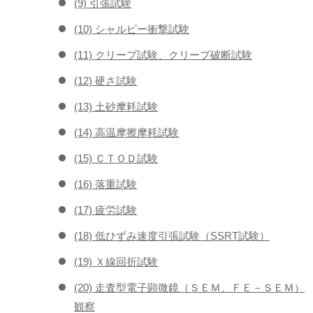
(9) 引張試験
(10) シャルピー衝撃試験
(11) クリープ試験、クリープ破断試験
(12) 硬さ試験
(13) 土砂摩耗試験
(14) 高温摩擦摩耗試験
(15) ＣＴＯＤ試験
(16) 落重試験
(17) 疲労試験
(18) 低ひずみ速度引張試験（SSRT試験）
(19) Ｘ線回折試験
(20) 走査型電子顕微鏡（ＳＥＭ、ＦＥ－ＳＥＭ）
観察