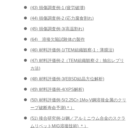
(43) 損傷調査例-1 (疲労破壊)
(44) 損傷調査例-2 (応力腐食割れ)
(45) 損傷調査例-3(高温割れ)
(64) 溶接欠陥試験体の製作
(46) 材料評価例-1(TEM組織観察-1：薄膜法)
(47) 材料評価例-2（TEM組織観察-2：抽出レプリ
カ法)
(48) 材料評価例-3(EBSD結晶方位解析)
(49) 材料評価例-4(XPS解析)
(50) 材料評価例-5(2.25Cr-1Mo-V鋼溶接金属のクリ
ープ破断寿命予測)＊）
(51) 接合研究例-1(鋼／アルミニウム合金のスクラ
ムリベットMIG溶接技術) ＊）