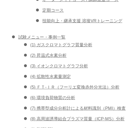
定期コース
技能向上・継承支援 溶接VRトレーニング
試験メニュー・事例一覧
(1) ガスクロマトグラフ質量分析
(2) 昇温式水素分析
(3) イオンクロマトグラフ分析
(4) 拡散性水素量測定
(5) ＦＴ-ＩＲ（フーリエ変換赤外分光法）分析
(6) 環境負荷物質の分析
(7) 携帯型成分分析計による材料識別（PMI）検査
(8) 高周波誘導結合プラズマ質量（ICP-MS）分析