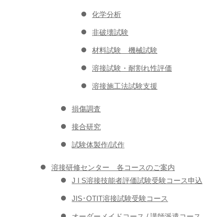
化学分析
非破壊試験
材料試験 機械試験
溶接試験・耐割れ性評価
溶接施工法試験支援
損傷調査
接合研究
試験体製作/試作
溶接研修センター 各コースのご案内
J I S溶接技能者評価試験受験コース申込
JIS･OTIT溶接試験受験コース
オーダーメイドコース / 講師派遣コース