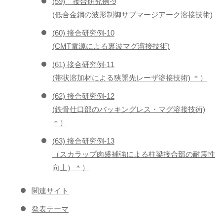
(59) 接合研究例-9
(低合金鋼の波形制御サブマージアーク溶接技術)
(60) 接合研究例-10
(CMT電源による裏波マグ溶接技術)
(61) 接合研究例-11
(帯状溶加材による狭開先レーザ溶接技術) ＊）
(62) 接合研究例-12
(鉄骨仕口部のバッキングレス・マグ溶接技術)
＊）
(63) 接合研究例-13
（スカラップ肉盛補強による柱梁接合部の耐震性
向上）＊）
関連サイト
発表テーマ