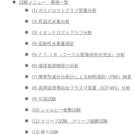
試験メニュー・事例一覧
(1) ガスクロマトグラフ質量分析
(2) 昇温式水素分析
(3) イオンクロマトグラフ分析
(4) 拡散性水素量測定
(5) ＦＴ-ＩＲ（フーリエ変換赤外分光法）分析
(6) 環境負荷物質の分析
(7) 携帯型成分分析計による材料識別（PMI）検査
(8) 高周波誘導結合プラズマ質量（ICP-MS）分析
(9) 引張試験
(10) シャルピー衝撃試験
(11) クリープ試験、クリープ破断試験
(12) 硬さ試験