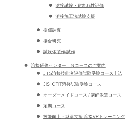
溶接試験・耐割れ性評価
溶接施工法試験支援
損傷調査
接合研究
試験体製作/試作
溶接研修センター 各コースのご案内
J I S溶接技能者評価試験受験コース申込
JIS･OTIT溶接試験受験コース
オーダーメイドコース / 講師派遣コース
定期コース
技能向上・継承支援 溶接VRトレーニング