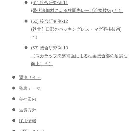
(61) 接合研究例-11
(帯状溶加材による狭開先レーザ溶接技術) ＊）
(62) 接合研究例-12
(鉄骨仕口部のバッキングレス・マグ溶接技術)
＊）
(63) 接合研究例-13
（スカラップ肉盛補強による柱梁接合部の耐震性
向上）＊）
関連サイト
発表テーマ
会社案内
品質方針
採用情報