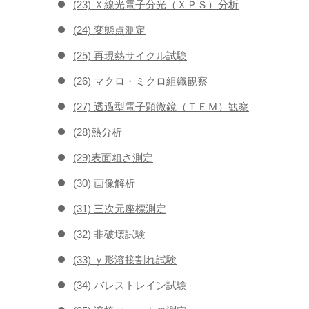
(23) Ｘ線光電子分光（ＸＰＳ）分析
(24) 変態点測定
(25) 再現熱サイクル試験
(26) マクロ・ミクロ組織観察
(27) 透過型電子顕微鏡（ＴＥＭ）観察
(28)熱分析
(29)表面粗さ測定
(30) 画像解析
(31) 三次元座標測定
(32) 非破壊試験
(33) ｙ形溶接割れ試験
(34) バレストレイン試験