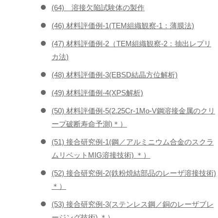
(64) 溶接欠陥試験体の製作
(46) 材料評価例-1(TEM組織観察-1：薄膜法)
(47) 材料評価例-2（TEM組織観察-2：抽出レプリ
カ法)
(48) 材料評価例-3(EBSD結晶方位解析)
(49) 材料評価例-4(XPS解析)
(50) 材料評価例-5(2.25Cr-1Mo-V鋼溶接金属のクリ
ープ破断寿命予測)＊）
(51) 接合研究例-1(鋼／アルミニウム合金のスクラ
ムリベットMIG溶接技術) ＊）
(52) 接合研究例-2(鉄粉焼結部品のレーザ溶接技術)
＊）
(53) 接合研究例-3(ステンレス鋼／銅のレーザブレ
ージング技術) ＊）