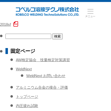
2018sf
検
索:
固定ページ
AW検定協会 技量検定対策講習
WeldNext
WeldNext お問い合わせ
アルミニウム合金の接合・評価
トップページ
内圧疲れ試験