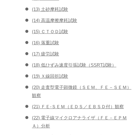
(13) 土砂摩耗試験
(14) 高温摩擦摩耗試験
(15) ＣＴＯＤ試験
(16) 落重試験
(17) 疲労試験
(18) 低ひずみ速度引張試験（SSRT試験）
(19) Ｘ線回折試験
(20) 走査型電子顕微鏡（ＳＥＭ、ＦＥ－ＳＥＭ）
観察
(21) ＦＥ-ＳＥＭ（ＥＤＳ／ＥＢＳＤ付）観察
(22) 電子線マイクロアナライザ（ＦＥ－ＥＰＭ
Ａ）分析