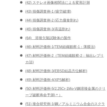
(42) ステレオ画像相関法による変形計測
(43) 損傷調査例-1 (疲労破壊)
(44) 損傷調査例-2 (応力腐食割れ)
(45) 損傷調査例-3(高温割れ)
(64) 溶接欠陥試験体の製作
(46) 材料評価例-1(TEM組織観察-1：薄膜法)
(47) 材料評価例-2（TEM組織観察-2：抽出レプリ
カ法)
(48) 材料評価例-3(EBSD結晶方位解析)
(49) 材料評価例-4(XPS解析)
(50) 材料評価例-5(2.25Cr-1Mo-V鋼溶接金属のクリ
ープ破断寿命予測)＊）
(51) 接合研究例-1(鋼／アルミニウム合金のスクラ