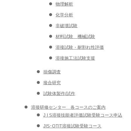
物理解析
化学分析
非破壊試験
材料試験 機械試験
溶接試験・耐割れ性評価
溶接施工法試験支援
損傷調査
接合研究
試験体製作/試作
溶接研修センター 各コースのご案内
J I S溶接技能者評価試験受験コース申込
JIS･OTIT溶接試験受験コース