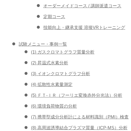
オーダーメイドコース / 講師派遣コース
定期コース
技能向上・継承支援 溶接VRトレーニング
試験メニュー・事例一覧
(1) ガスクロマトグラフ質量分析
(2) 昇温式水素分析
(3) イオンクロマトグラフ分析
(4) 拡散性水素量測定
(5) ＦＴ-ＩＲ（フーリエ変換赤外分光法）分析
(6) 環境負荷物質の分析
(7) 携帯型成分分析計による材料識別（PMI）検査
(8) 高周波誘導結合プラズマ質量（ICP-MS）分析