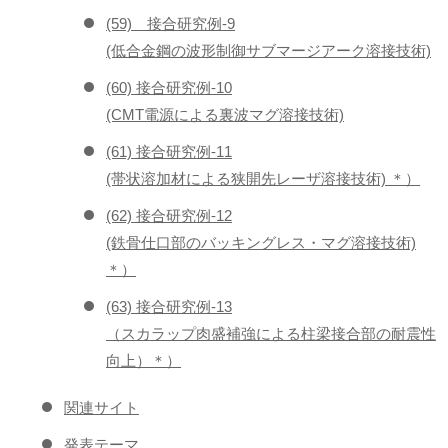
(59) 接合研究例-9
(低合金鋼の波形制御サブマージアーク溶接技術)
(60) 接合研究例-10
(CMT電源による裏波マグ溶接技術)
(61) 接合研究例-11
(帯状溶加材による狭開先レーザ溶接技術) ＊）
(62) 接合研究例-12
(鉄骨仕口部のバッキングレス・マグ溶接技術)
＊）
(63) 接合研究例-13
（スカラップ肉盛補強による柱梁接合部の耐震性
向上）＊）
関連サイト
発表テーマ