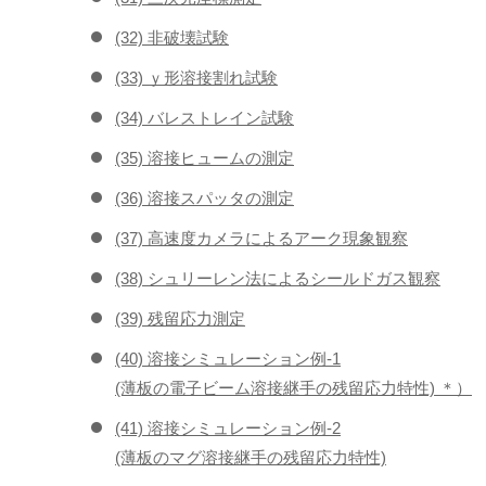
(32) 非破壊試験
(33) ｙ形溶接割れ試験
(34) バレストレイン試験
(35) 溶接ヒュームの測定
(36) 溶接スパッタの測定
(37) 高速度カメラによるアーク現象観察
(38) シュリーレン法によるシールドガス観察
(39) 残留応力測定
(40) 溶接シミュレーション例-1
(薄板の電子ビーム溶接継手の残留応力特性) ＊）
(41) 溶接シミュレーション例-2
(薄板のマグ溶接継手の残留応力特性)