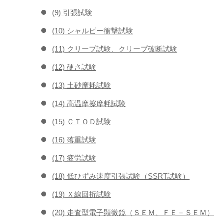
(9) 引張試験
(10) シャルピー衝撃試験
(11) クリープ試験、クリープ破断試験
(12) 硬さ試験
(13) 土砂摩耗試験
(14) 高温摩擦摩耗試験
(15) ＣＴＯＤ試験
(16) 落重試験
(17) 疲労試験
(18) 低ひずみ速度引張試験（SSRT試験）
(19) Ｘ線回折試験
(20) 走査型電子顕微鏡（ＳＥＭ、ＦＥ－ＳＥＭ）