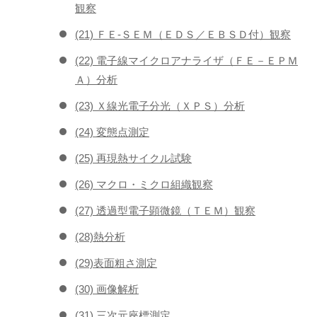
観察
(21) ＦＥ-ＳＥＭ（ＥＤＳ／ＥＢＳＤ付）観察
(22) 電子線マイクロアナライザ（ＦＥ－ＥＰＭ
Ａ）分析
(23) Ｘ線光電子分光（ＸＰＳ）分析
(24) 変態点測定
(25) 再現熱サイクル試験
(26) マクロ・ミクロ組織観察
(27) 透過型電子顕微鏡（ＴＥＭ）観察
(28)熱分析
(29)表面粗さ測定
(30) 画像解析
(31) 三次元座標測定