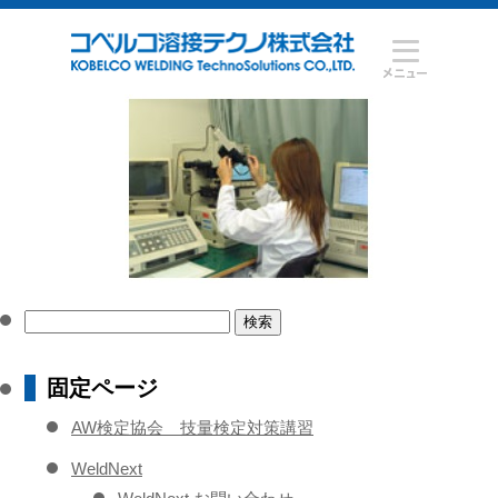
検
索:
固定ページ
AW検定協会 技量検定対策講習
WeldNext