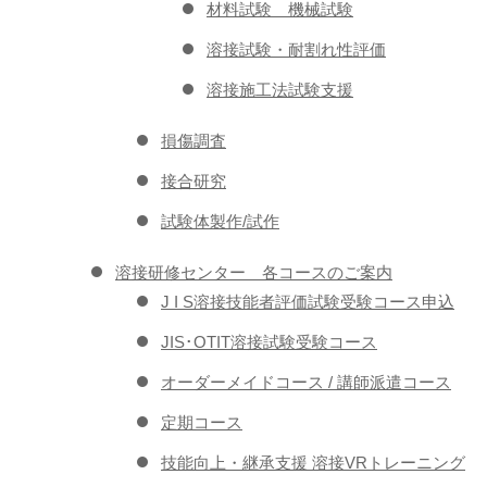
材料試験 機械試験
溶接試験・耐割れ性評価
溶接施工法試験支援
損傷調査
接合研究
試験体製作/試作
溶接研修センター 各コースのご案内
J I S溶接技能者評価試験受験コース申込
JIS･OTIT溶接試験受験コース
オーダーメイドコース / 講師派遣コース
定期コース
技能向上・継承支援 溶接VRトレーニング