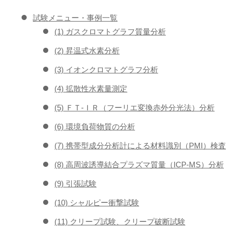
試験メニュー・事例一覧
(1) ガスクロマトグラフ質量分析
(2) 昇温式水素分析
(3) イオンクロマトグラフ分析
(4) 拡散性水素量測定
(5) ＦＴ-ＩＲ（フーリエ変換赤外分光法）分析
(6) 環境負荷物質の分析
(7) 携帯型成分分析計による材料識別（PMI）検査
(8) 高周波誘導結合プラズマ質量（ICP-MS）分析
(9) 引張試験
(10) シャルピー衝撃試験
(11) クリープ試験、クリープ破断試験