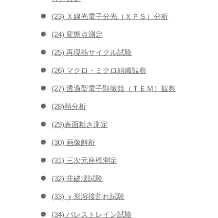
(23) Ｘ線光電子分光（ＸＰＳ）分析
(24) 変態点測定
(25) 再現熱サイクル試験
(26) マクロ・ミクロ組織観察
(27) 透過型電子顕微鏡（ＴＥＭ）観察
(28)熱分析
(29)表面粗さ測定
(30) 画像解析
(31) 三次元座標測定
(32) 非破壊試験
(33) ｙ形溶接割れ試験
(34) バレストレイン試験