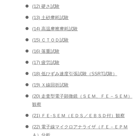
(12) 硬さ試験
(13) 土砂摩耗試験
(14) 高温摩擦摩耗試験
(15) ＣＴＯＤ試験
(16) 落重試験
(17) 疲労試験
(18) 低ひずみ速度引張試験（SSRT試験）
(19) Ｘ線回折試験
(20) 走査型電子顕微鏡（ＳＥＭ、ＦＥ－ＳＥＭ）
観察
(21) ＦＥ-ＳＥＭ（ＥＤＳ／ＥＢＳＤ付）観察
(22) 電子線マイクロアナライザ（ＦＥ－ＥＰＭ
Ａ）分析