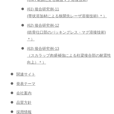
(61) 接合研究例-11
(帯状溶加材による狭開先レーザ溶接技術) ＊）
(62) 接合研究例-12
(鉄骨仕口部のバッキングレス・マグ溶接技術)
＊）
(63) 接合研究例-13
（スカラップ肉盛補強による柱梁接合部の耐震性
向上）＊）
関連サイト
発表テーマ
会社案内
品質方針
採用情報