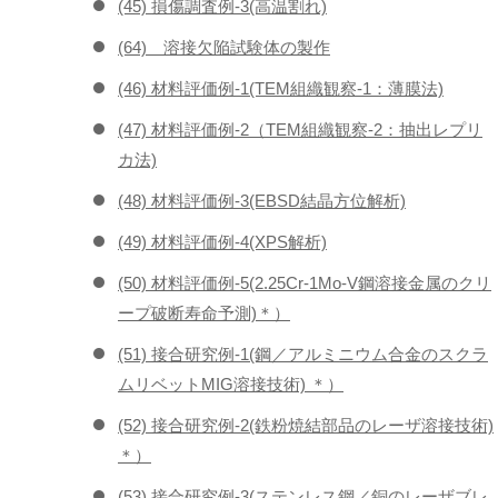
(45) 損傷調査例-3(高温割れ)
(64) 溶接欠陥試験体の製作
(46) 材料評価例-1(TEM組織観察-1：薄膜法)
(47) 材料評価例-2（TEM組織観察-2：抽出レプリ
カ法)
(48) 材料評価例-3(EBSD結晶方位解析)
(49) 材料評価例-4(XPS解析)
(50) 材料評価例-5(2.25Cr-1Mo-V鋼溶接金属のクリ
ープ破断寿命予測)＊）
(51) 接合研究例-1(鋼／アルミニウム合金のスクラ
ムリベットMIG溶接技術) ＊）
(52) 接合研究例-2(鉄粉焼結部品のレーザ溶接技術)
＊）
(53) 接合研究例-3(ステンレス鋼／銅のレーザブレ