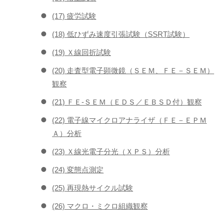
(17) 疲労試験
(18) 低ひずみ速度引張試験（SSRT試験）
(19) Ｘ線回折試験
(20) 走査型電子顕微鏡（ＳＥＭ、ＦＥ－ＳＥＭ）
観察
(21) ＦＥ-ＳＥＭ（ＥＤＳ／ＥＢＳＤ付）観察
(22) 電子線マイクロアナライザ（ＦＥ－ＥＰＭ
Ａ）分析
(23) Ｘ線光電子分光（ＸＰＳ）分析
(24) 変態点測定
(25) 再現熱サイクル試験
(26) マクロ・ミクロ組織観察