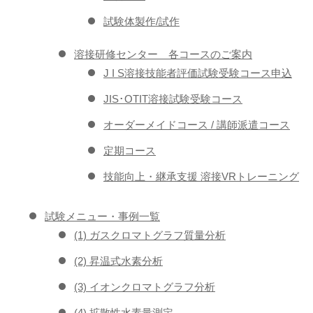
試験体製作/試作
溶接研修センター 各コースのご案内
J I S溶接技能者評価試験受験コース申込
JIS･OTIT溶接試験受験コース
オーダーメイドコース / 講師派遣コース
定期コース
技能向上・継承支援 溶接VRトレーニング
試験メニュー・事例一覧
(1) ガスクロマトグラフ質量分析
(2) 昇温式水素分析
(3) イオンクロマトグラフ分析
(4) 拡散性水素量測定