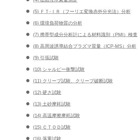
(5) ＦＴ-ＩＲ（フーリエ変換赤外分光法）分析
(6) 環境負荷物質の分析
(7) 携帯型成分分析計による材料識別（PMI）検査
(8) 高周波誘導結合プラズマ質量（ICP-MS）分析
(9) 引張試験
(10) シャルピー衝撃試験
(11) クリープ試験、クリープ破断試験
(12) 硬さ試験
(13) 土砂摩耗試験
(14) 高温摩擦摩耗試験
(15) ＣＴＯＤ試験
(16) 落重試験