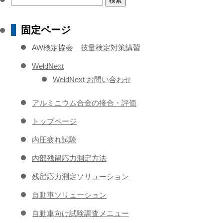
索:
固定ページ
AW検定協会 技量検定対策講習
WeldNext
WeldNext お問い合わせ
アルミニウム合金の接合・評価
トップページ
内圧疲れ試験
内部残留応力測定方法
残留応力測定ソリューション
自動車ソリューション
自動車向け試験調査メニュー