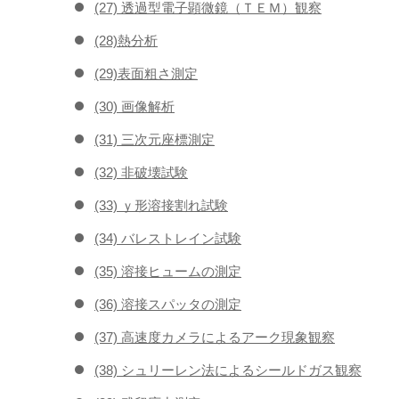
(27) 透過型電子顕微鏡（ＴＥＭ）観察
(28)熱分析
(29)表面粗さ測定
(30) 画像解析
(31) 三次元座標測定
(32) 非破壊試験
(33) ｙ形溶接割れ試験
(34) バレストレイン試験
(35) 溶接ヒュームの測定
(36) 溶接スパッタの測定
(37) 高速度カメラによるアーク現象観察
(38) シュリーレン法によるシールドガス観察