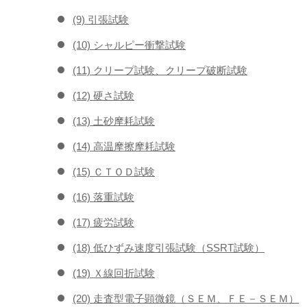
(9) 引張試験
(10) シャルピー衝撃試験
(11) クリープ試験、クリープ破断試験
(12) 硬さ試験
(13) 土砂摩耗試験
(14) 高温摩擦摩耗試験
(15) ＣＴＯＤ試験
(16) 落重試験
(17) 疲労試験
(18) 低ひずみ速度引張試験（SSRT試験）
(19) Ｘ線回折試験
(20) 走査型電子顕微鏡（ＳＥＭ、ＦＥ－ＳＥＭ）