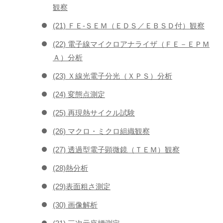
観察
(21) ＦＥ-ＳＥＭ（ＥＤＳ／ＥＢＳＤ付）観察
(22) 電子線マイクロアナライザ（ＦＥ－ＥＰＭ
Ａ）分析
(23) Ｘ線光電子分光（ＸＰＳ）分析
(24) 変態点測定
(25) 再現熱サイクル試験
(26) マクロ・ミクロ組織観察
(27) 透過型電子顕微鏡（ＴＥＭ）観察
(28)熱分析
(29)表面粗さ測定
(30) 画像解析