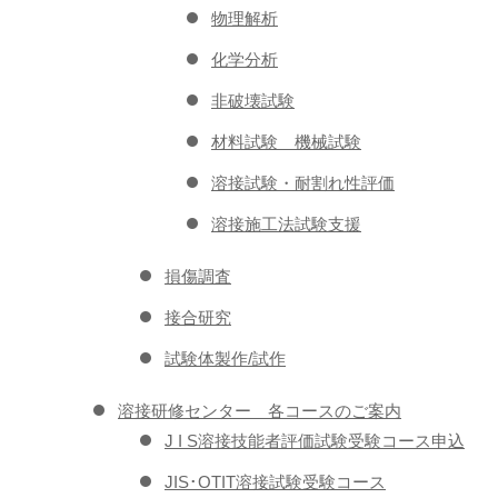
物理解析
化学分析
非破壊試験
材料試験 機械試験
溶接試験・耐割れ性評価
溶接施工法試験支援
損傷調査
接合研究
試験体製作/試作
溶接研修センター 各コースのご案内
J I S溶接技能者評価試験受験コース申込
JIS･OTIT溶接試験受験コース