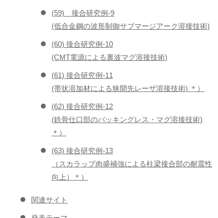
(59) 接合研究例-9
(低合金鋼の波形制御サブマージアーク溶接技術)
(60) 接合研究例-10
(CMT電源による裏波マグ溶接技術)
(61) 接合研究例-11
(帯状溶加材による狭開先レーザ溶接技術) ＊）
(62) 接合研究例-12
(鉄骨仕口部のバッキングレス・マグ溶接技術)
＊）
(63) 接合研究例-13
（スカラップ肉盛補強による柱梁接合部の耐震性
向上）＊）
関連サイト
発表テーマ