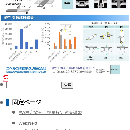
検
索:
固定ページ
AW検定協会 技量検定対策講習
WeldNext