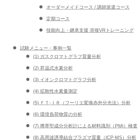
オーダーメイドコース / 講師派遣コース
定期コース
技能向上・継承支援 溶接VRトレーニング
試験メニュー・事例一覧
(1) ガスクロマトグラフ質量分析
(2) 昇温式水素分析
(3) イオンクロマトグラフ分析
(4) 拡散性水素量測定
(5) ＦＴ-ＩＲ（フーリエ変換赤外分光法）分析
(6) 環境負荷物質の分析
(7) 携帯型成分分析計による材料識別（PMI）検査
(8) 高周波誘導結合プラズマ質量（ICP-MS）分析