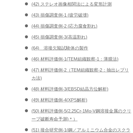
(42) ステレオ画像相関法による変形計測
(43) 損傷調査例-1 (疲労破壊)
(44) 損傷調査例-2 (応力腐食割れ)
(45) 損傷調査例-3(高温割れ)
(64) 溶接欠陥試験体の製作
(46) 材料評価例-1(TEM組織観察-1：薄膜法)
(47) 材料評価例-2（TEM組織観察-2：抽出レプリ
カ法)
(48) 材料評価例-3(EBSD結晶方位解析)
(49) 材料評価例-4(XPS解析)
(50) 材料評価例-5(2.25Cr-1Mo-V鋼溶接金属のクリ
ープ破断寿命予測)＊）
(51) 接合研究例-1(鋼／アルミニウム合金のスクラ