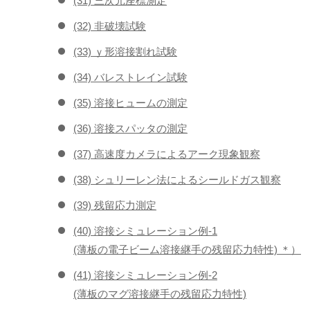
(31) 三次元座標測定
(32) 非破壊試験
(33) ｙ形溶接割れ試験
(34) バレストレイン試験
(35) 溶接ヒュームの測定
(36) 溶接スパッタの測定
(37) 高速度カメラによるアーク現象観察
(38) シュリーレン法によるシールドガス観察
(39) 残留応力測定
(40) 溶接シミュレーション例-1
(薄板の電子ビーム溶接継手の残留応力特性) ＊）
(41) 溶接シミュレーション例-2
(薄板のマグ溶接継手の残留応力特性)