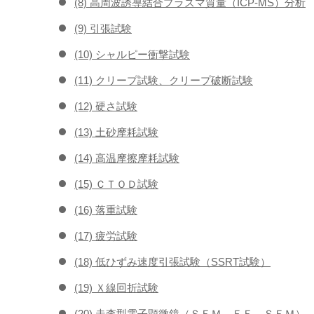
(8) 高周波誘導結合プラズマ質量（ICP-MS）分析
(9) 引張試験
(10) シャルピー衝撃試験
(11) クリープ試験、クリープ破断試験
(12) 硬さ試験
(13) 土砂摩耗試験
(14) 高温摩擦摩耗試験
(15) ＣＴＯＤ試験
(16) 落重試験
(17) 疲労試験
(18) 低ひずみ速度引張試験（SSRT試験）
(19) Ｘ線回折試験
(20) 走査型電子顕微鏡（ＳＥＭ、ＦＥ－ＳＥＭ）