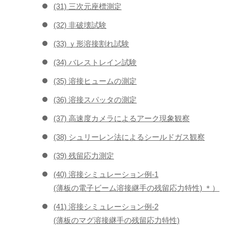
(31) 三次元座標測定
(32) 非破壊試験
(33) ｙ形溶接割れ試験
(34) バレストレイン試験
(35) 溶接ヒュームの測定
(36) 溶接スパッタの測定
(37) 高速度カメラによるアーク現象観察
(38) シュリーレン法によるシールドガス観察
(39) 残留応力測定
(40) 溶接シミュレーション例-1
(薄板の電子ビーム溶接継手の残留応力特性) ＊）
(41) 溶接シミュレーション例-2
(薄板のマグ溶接継手の残留応力特性)