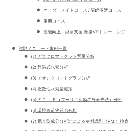
オーダーメイドコース / 講師派遣コース
定期コース
技能向上・継承支援 溶接VRトレーニング
試験メニュー・事例一覧
(1) ガスクロマトグラフ質量分析
(2) 昇温式水素分析
(3) イオンクロマトグラフ分析
(4) 拡散性水素量測定
(5) ＦＴ-ＩＲ（フーリエ変換赤外分光法）分析
(6) 環境負荷物質の分析
(7) 携帯型成分分析計による材料識別（PMI）検査