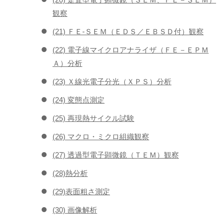
観察
(21) ＦＥ-ＳＥＭ（ＥＤＳ／ＥＢＳＤ付）観察
(22) 電子線マイクロアナライザ（ＦＥ－ＥＰＭ
Ａ）分析
(23) Ｘ線光電子分光（ＸＰＳ）分析
(24) 変態点測定
(25) 再現熱サイクル試験
(26) マクロ・ミクロ組織観察
(27) 透過型電子顕微鏡（ＴＥＭ）観察
(28)熱分析
(29)表面粗さ測定
(30) 画像解析