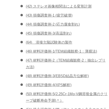
(42) ステレオ画像相関法による変形計測
(43) 損傷調査例-1 (疲労破壊)
(44) 損傷調査例-2 (応力腐食割れ)
(45) 損傷調査例-3(高温割れ)
(64) 溶接欠陥試験体の製作
(46) 材料評価例-1(TEM組織観察-1：薄膜法)
(47) 材料評価例-2（TEM組織観察-2：抽出レプリ
カ法)
(48) 材料評価例-3(EBSD結晶方位解析)
(49) 材料評価例-4(XPS解析)
(50) 材料評価例-5(2.25Cr-1Mo-V鋼溶接金属のクリ
ープ破断寿命予測)＊）