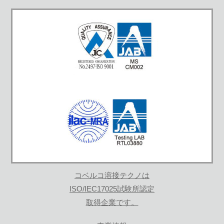
コベルコ溶接テクノは
ISO/IEC17025試験所認定
取得企業です。