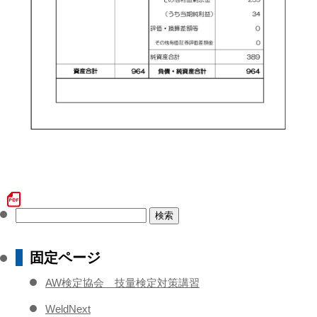
検
索:
固定ページ
AW検定協会 技量検定対策講習
WeldNext