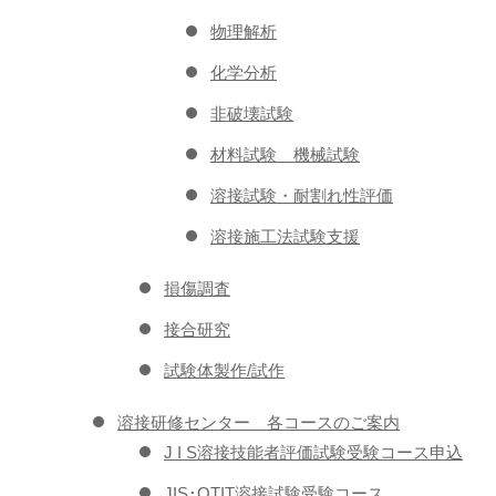
物理解析
化学分析
非破壊試験
材料試験 機械試験
溶接試験・耐割れ性評価
溶接施工法試験支援
損傷調査
接合研究
試験体製作/試作
溶接研修センター 各コースのご案内
J I S溶接技能者評価試験受験コース申込
JIS･OTIT溶接試験受験コース