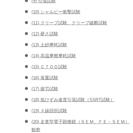
(9) 引張試験
(10) シャルピー衝撃試験
(11) クリープ試験、クリープ破断試験
(12) 硬さ試験
(13) 土砂摩耗試験
(14) 高温摩擦摩耗試験
(15) ＣＴＯＤ試験
(16) 落重試験
(17) 疲労試験
(18) 低ひずみ速度引張試験（SSRT試験）
(19) Ｘ線回折試験
(20) 走査型電子顕微鏡（ＳＥＭ、ＦＥ－ＳＥＭ）
観察