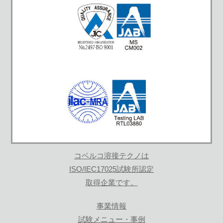
コベルコ溶接テクノは
ISO/IEC17025試験所認定
取得企業です。
事業情報
試験メニュー・事例