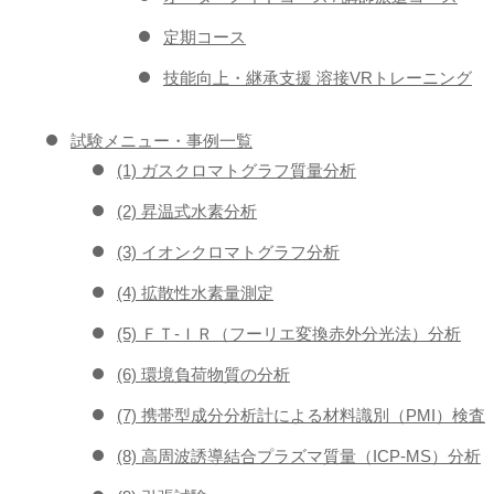
定期コース
技能向上・継承支援 溶接VRトレーニング
試験メニュー・事例一覧
(1) ガスクロマトグラフ質量分析
(2) 昇温式水素分析
(3) イオンクロマトグラフ分析
(4) 拡散性水素量測定
(5) ＦＴ-ＩＲ（フーリエ変換赤外分光法）分析
(6) 環境負荷物質の分析
(7) 携帯型成分分析計による材料識別（PMI）検査
(8) 高周波誘導結合プラズマ質量（ICP-MS）分析