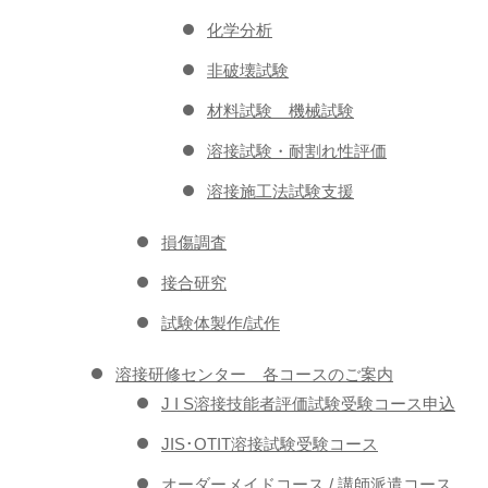
化学分析
非破壊試験
材料試験 機械試験
溶接試験・耐割れ性評価
溶接施工法試験支援
損傷調査
接合研究
試験体製作/試作
溶接研修センター 各コースのご案内
J I S溶接技能者評価試験受験コース申込
JIS･OTIT溶接試験受験コース
オーダーメイドコース / 講師派遣コース