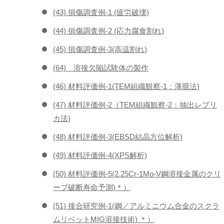
(43) 損傷調査例-1 (疲労破壊)
(44) 損傷調査例-2 (応力腐食割れ)
(45) 損傷調査例-3(高温割れ)
(64) 溶接欠陥試験体の製作
(46) 材料評価例-1(TEM組織観察-1：薄膜法)
(47) 材料評価例-2（TEM組織観察-2：抽出レプリ
カ法)
(48) 材料評価例-3(EBSD結晶方位解析)
(49) 材料評価例-4(XPS解析)
(50) 材料評価例-5(2.25Cr-1Mo-V鋼溶接金属のクリ
ープ破断寿命予測)＊）
(51) 接合研究例-1(鋼／アルミニウム合金のスクラ
ムリベットMIG溶接技術) ＊）