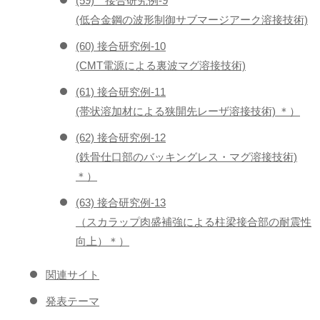
(59) 接合研究例-9
(低合金鋼の波形制御サブマージアーク溶接技術)
(60) 接合研究例-10
(CMT電源による裏波マグ溶接技術)
(61) 接合研究例-11
(帯状溶加材による狭開先レーザ溶接技術) ＊）
(62) 接合研究例-12
(鉄骨仕口部のバッキングレス・マグ溶接技術)
＊）
(63) 接合研究例-13
（スカラップ肉盛補強による柱梁接合部の耐震性
向上）＊）
関連サイト
発表テーマ