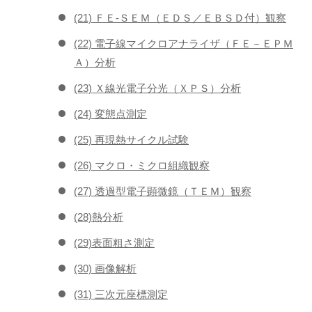
(21) ＦＥ-ＳＥＭ（ＥＤＳ／ＥＢＳＤ付）観察
(22) 電子線マイクロアナライザ（ＦＥ－ＥＰＭ
Ａ）分析
(23) Ｘ線光電子分光（ＸＰＳ）分析
(24) 変態点測定
(25) 再現熱サイクル試験
(26) マクロ・ミクロ組織観察
(27) 透過型電子顕微鏡（ＴＥＭ）観察
(28)熱分析
(29)表面粗さ測定
(30) 画像解析
(31) 三次元座標測定