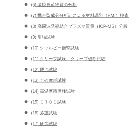
(6) 環境負荷物質の分析
(7) 携帯型成分分析計による材料識別（PMI）検査
(8) 高周波誘導結合プラズマ質量（ICP-MS）分析
(9) 引張試験
(10) シャルピー衝撃試験
(11) クリープ試験、クリープ破断試験
(12) 硬さ試験
(13) 土砂摩耗試験
(14) 高温摩擦摩耗試験
(15) ＣＴＯＤ試験
(16) 落重試験
(17) 疲労試験