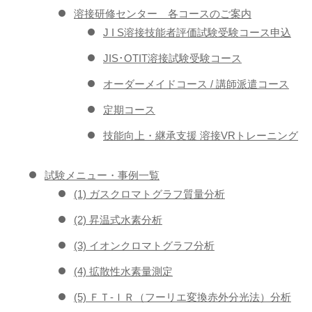
溶接研修センター 各コースのご案内
J I S溶接技能者評価試験受験コース申込
JIS･OTIT溶接試験受験コース
オーダーメイドコース / 講師派遣コース
定期コース
技能向上・継承支援 溶接VRトレーニング
試験メニュー・事例一覧
(1) ガスクロマトグラフ質量分析
(2) 昇温式水素分析
(3) イオンクロマトグラフ分析
(4) 拡散性水素量測定
(5) ＦＴ-ＩＲ（フーリエ変換赤外分光法）分析