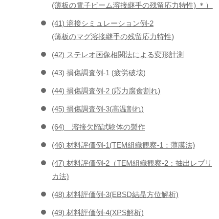
(薄板の電子ビーム溶接継手の残留応力特性) ＊）
(41) 溶接シミュレーション例-2
(薄板のマグ溶接継手の残留応力特性)
(42) ステレオ画像相関法による変形計測
(43) 損傷調査例-1 (疲労破壊)
(44) 損傷調査例-2 (応力腐食割れ)
(45) 損傷調査例-3(高温割れ)
(64) 溶接欠陥試験体の製作
(46) 材料評価例-1(TEM組織観察-1：薄膜法)
(47) 材料評価例-2（TEM組織観察-2：抽出レプリ
カ法)
(48) 材料評価例-3(EBSD結晶方位解析)
(49) 材料評価例-4(XPS解析)