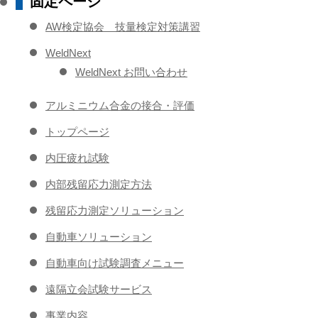
固定ページ
AW検定協会 技量検定対策講習
WeldNext
WeldNext お問い合わせ
アルミニウム合金の接合・評価
トップページ
内圧疲れ試験
内部残留応力測定方法
残留応力測定ソリューション
自動車ソリューション
自動車向け試験調査メニュー
遠隔立会試験サービス
事業内容