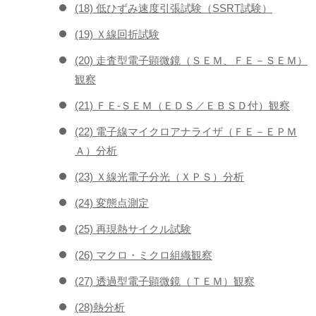
(18) 低ひずみ速度引張試験（SSRT試験）
(19) Ｘ線回折試験
(20) 走査型電子顕微鏡（ＳＥＭ、ＦＥ－ＳＥＭ）
観察
(21) ＦＥ-ＳＥＭ（ＥＤＳ／ＥＢＳＤ付）観察
(22) 電子線マイクロアナライザ（ＦＥ－ＥＰＭ
Ａ）分析
(23) Ｘ線光電子分光（ＸＰＳ）分析
(24) 変態点測定
(25) 再現熱サイクル試験
(26) マクロ・ミクロ組織観察
(27) 透過型電子顕微鏡（ＴＥＭ）観察
(28)熱分析