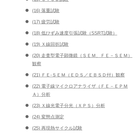
(16) 落重試験
(17) 疲労試験
(18) 低ひずみ速度引張試験（SSRT試験）
(19) Ｘ線回折試験
(20) 走査型電子顕微鏡（ＳＥＭ、ＦＥ－ＳＥＭ）
観察
(21) ＦＥ-ＳＥＭ（ＥＤＳ／ＥＢＳＤ付）観察
(22) 電子線マイクロアナライザ（ＦＥ－ＥＰＭ
Ａ）分析
(23) Ｘ線光電子分光（ＸＰＳ）分析
(24) 変態点測定
(25) 再現熱サイクル試験