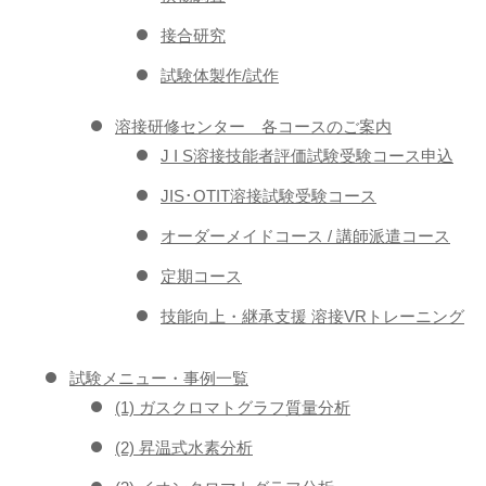
接合研究
試験体製作/試作
溶接研修センター 各コースのご案内
J I S溶接技能者評価試験受験コース申込
JIS･OTIT溶接試験受験コース
オーダーメイドコース / 講師派遣コース
定期コース
技能向上・継承支援 溶接VRトレーニング
試験メニュー・事例一覧
(1) ガスクロマトグラフ質量分析
(2) 昇温式水素分析