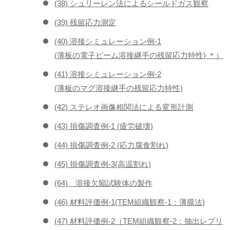
(38) シュリーレン法によるシールドガス観察
(39) 残留応力測定
(40) 溶接シミュレーション例-1
(薄板の電子ビーム溶接継手の残留応力特性) ＊）
(41) 溶接シミュレーション例-2
(薄板のマグ溶接継手の残留応力特性)
(42) ステレオ画像相関法による変形計測
(43) 損傷調査例-1 (疲労破壊)
(44) 損傷調査例-2 (応力腐食割れ)
(45) 損傷調査例-3(高温割れ)
(64) 溶接欠陥試験体の製作
(46) 材料評価例-1(TEM組織観察-1：薄膜法)
(47) 材料評価例-2（TEM組織観察-2：抽出レプリ