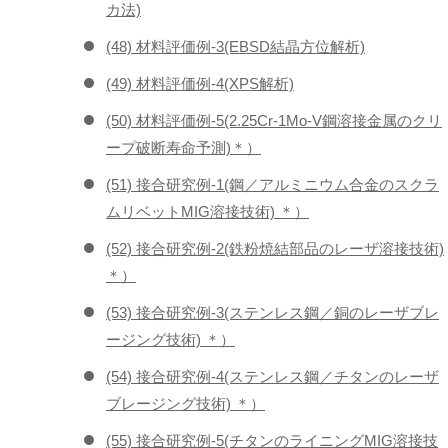
カ法)
(48) 材料評価例-3(EBSD結晶方位解析)
(49) 材料評価例-4(XPS解析)
(50) 材料評価例-5(2.25Cr-1Mo-V鋼溶接金属のクリ
ープ破断寿命予測)＊）
(51) 接合研究例-1(鋼／アルミニウム合金のスクラ
ムリベットMIG溶接技術) ＊）
(52) 接合研究例-2(鉄粉焼結部品のレーザ溶接技術)
＊）
(53) 接合研究例-3(ステンレス鋼／銅のレーザブレ
ージング技術) ＊）
(54) 接合研究例-4(ステンレス鋼／チタンのレーザ
ブレージング技術) ＊）
(55) 接合研究例-5(チタンのライニングMIG溶接技