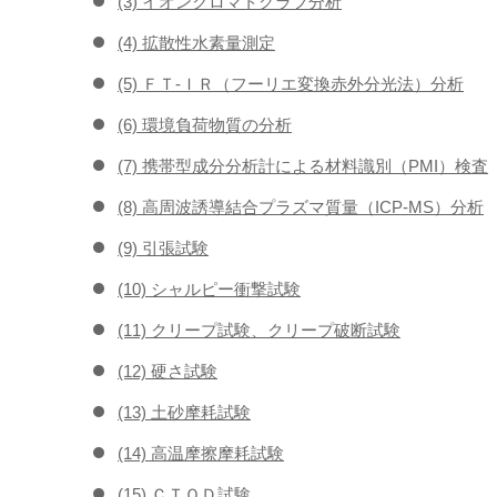
(3) イオンクロマトグラフ分析
(4) 拡散性水素量測定
(5) ＦＴ-ＩＲ（フーリエ変換赤外分光法）分析
(6) 環境負荷物質の分析
(7) 携帯型成分分析計による材料識別（PMI）検査
(8) 高周波誘導結合プラズマ質量（ICP-MS）分析
(9) 引張試験
(10) シャルピー衝撃試験
(11) クリープ試験、クリープ破断試験
(12) 硬さ試験
(13) 土砂摩耗試験
(14) 高温摩擦摩耗試験
(15) ＣＴＯＤ試験