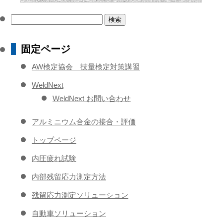
検
索:
固定ページ
AW検定協会 技量検定対策講習
WeldNext
WeldNext お問い合わせ
アルミニウム合金の接合・評価
トップページ
内圧疲れ試験
内部残留応力測定方法
残留応力測定ソリューション
自動車ソリューション