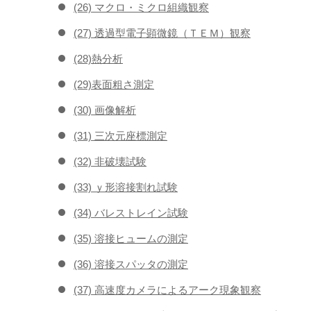
(26) マクロ・ミクロ組織観察
(27) 透過型電子顕微鏡（ＴＥＭ）観察
(28)熱分析
(29)表面粗さ測定
(30) 画像解析
(31) 三次元座標測定
(32) 非破壊試験
(33) ｙ形溶接割れ試験
(34) バレストレイン試験
(35) 溶接ヒュームの測定
(36) 溶接スパッタの測定
(37) 高速度カメラによるアーク現象観察