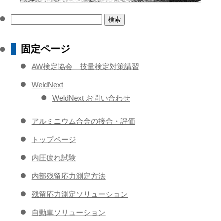
検
索:
固定ページ
AW検定協会 技量検定対策講習
WeldNext
WeldNext お問い合わせ
アルミニウム合金の接合・評価
トップページ
内圧疲れ試験
内部残留応力測定方法
残留応力測定ソリューション
自動車ソリューション