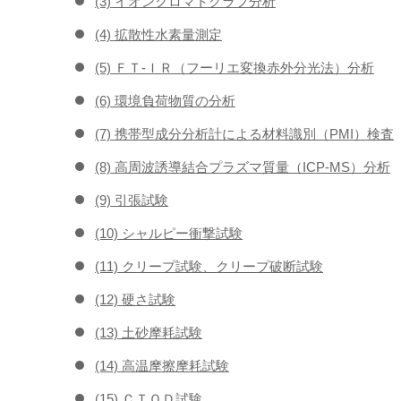
(3) イオンクロマトグラフ分析
(4) 拡散性水素量測定
(5) ＦＴ-ＩＲ（フーリエ変換赤外分光法）分析
(6) 環境負荷物質の分析
(7) 携帯型成分分析計による材料識別（PMI）検査
(8) 高周波誘導結合プラズマ質量（ICP-MS）分析
(9) 引張試験
(10) シャルピー衝撃試験
(11) クリープ試験、クリープ破断試験
(12) 硬さ試験
(13) 土砂摩耗試験
(14) 高温摩擦摩耗試験
(15) ＣＴＯＤ試験