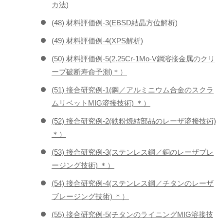
カ法)
(48) 材料評価例-3(EBSD結晶方位解析)
(49) 材料評価例-4(XPS解析)
(50) 材料評価例-5(2.25Cr-1Mo-V鋼溶接金属のクリ
ープ破断寿命予測)＊）
(51) 接合研究例-1(鋼／アルミニウム合金のスクラ
ムリベットMIG溶接技術) ＊）
(52) 接合研究例-2(鉄粉焼結部品のレーザ溶接技術)
＊）
(53) 接合研究例-3(ステンレス鋼／銅のレーザブレ
ージング技術) ＊）
(54) 接合研究例-4(ステンレス鋼／チタンのレーザ
ブレージング技術) ＊）
(55) 接合研究例-5(チタンのライニングMIG溶接技