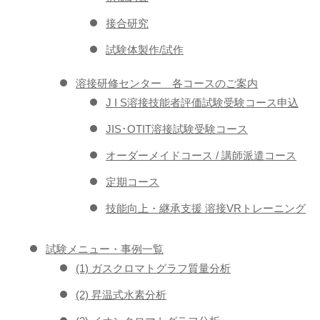
接合研究
試験体製作/試作
溶接研修センター 各コースのご案内
J I S溶接技能者評価試験受験コース申込
JIS･OTIT溶接試験受験コース
オーダーメイドコース / 講師派遣コース
定期コース
技能向上・継承支援 溶接VRトレーニング
試験メニュー・事例一覧
(1) ガスクロマトグラフ質量分析
(2) 昇温式水素分析