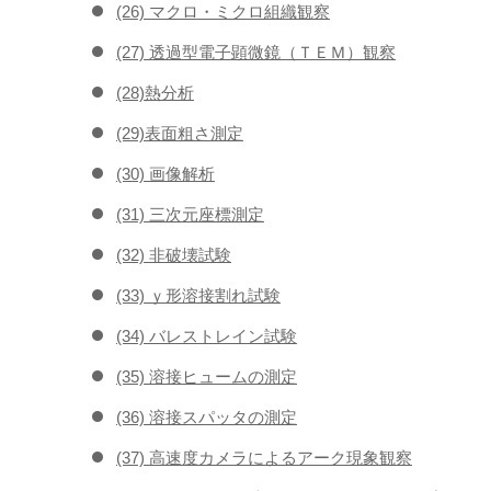
(26) マクロ・ミクロ組織観察
(27) 透過型電子顕微鏡（ＴＥＭ）観察
(28)熱分析
(29)表面粗さ測定
(30) 画像解析
(31) 三次元座標測定
(32) 非破壊試験
(33) ｙ形溶接割れ試験
(34) バレストレイン試験
(35) 溶接ヒュームの測定
(36) 溶接スパッタの測定
(37) 高速度カメラによるアーク現象観察