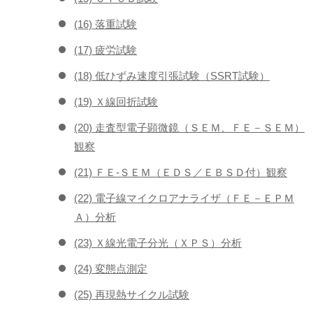
(16) 落重試験
(17) 疲労試験
(18) 低ひずみ速度引張試験（SSRT試験）
(19) Ｘ線回折試験
(20) 走査型電子顕微鏡（ＳＥＭ、ＦＥ－ＳＥＭ）
観察
(21) ＦＥ-ＳＥＭ（ＥＤＳ／ＥＢＳＤ付）観察
(22) 電子線マイクロアナライザ（ＦＥ－ＥＰＭ
Ａ）分析
(23) Ｘ線光電子分光（ＸＰＳ）分析
(24) 変態点測定
(25) 再現熱サイクル試験