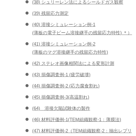
(38) シュリーレン法によるシールドガス観察
(39) 残留応力測定
(40) 溶接シミュレーション例-1
(薄板の電子ビーム溶接継手の残留応力特性) ＊）
(41) 溶接シミュレーション例-2
(薄板のマグ溶接継手の残留応力特性)
(42) ステレオ画像相関法による変形計測
(43) 損傷調査例-1 (疲労破壊)
(44) 損傷調査例-2 (応力腐食割れ)
(45) 損傷調査例-3(高温割れ)
(64) 溶接欠陥試験体の製作
(46) 材料評価例-1(TEM組織観察-1：薄膜法)
(47) 材料評価例-2（TEM組織観察-2：抽出レプリ