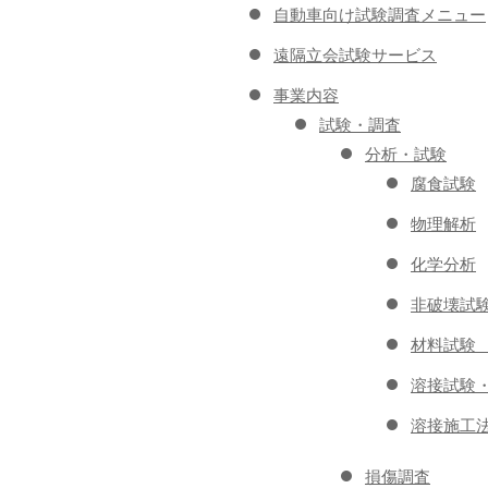
自動車向け試験調査メニュー
遠隔立会試験サービス
事業内容
試験・調査
分析・試験
腐食試験
物理解析
化学分析
非破壊試
材料試験
溶接試験
溶接施工
損傷調査