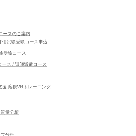
コースのご案内
能者評価試験受験コース申込
接試験受験コース
ース / 講師派遣コース
援 溶接VRトレーニング
フ質量分析
ラフ分析