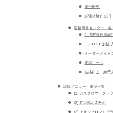
接合研究
試験体製作/試作
溶接研修センター 各
J I S溶接技
JIS･OTIT溶
オーダーメイドコ
定期コース
技能向上・継承支
試験メニュー・事例一覧
(1) ガスクロマトグラ
(2) 昇温式水素分析
(3) イオンクロマトグ