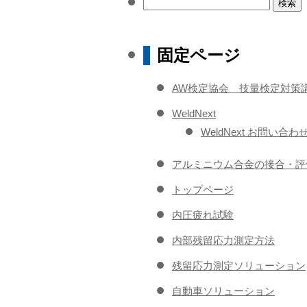
検
索:
固定ページ
AW検定協会 技量検定対策
WeldNext
WeldNext お問い合わ
アルミニウム合金の接合・評
トップページ
内圧疲れ試験
内部残留応力測定方法
残留応力測定ソリューション
自動車ソリューション