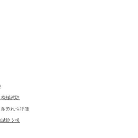
験
 機械試験
・耐割れ性評価
法試験支援