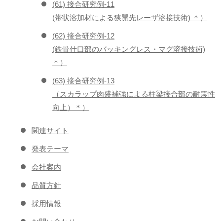
(61) 接合研究例-11
(帯状溶加材による狭開先レーザ溶接技術) ＊）
(62) 接合研究例-12
(鉄骨仕口部のバッキングレス・マグ溶接技術)
＊）
(63) 接合研究例-13
（スカラップ肉盛補強による柱梁接合部の耐震性
向上）＊）
関連サイト
発表テーマ
会社案内
品質方針
採用情報