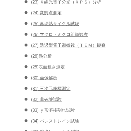
(23) Ｘ線光電子分光（ＸＰＳ）分析
(24) 変態点測定
(25) 再現熱サイクル試験
(26) マクロ・ミクロ組織観察
(27) 透過型電子顕微鏡（ＴＥＭ）観察
(28)熱分析
(29)表面粗さ測定
(30) 画像解析
(31) 三次元座標測定
(32) 非破壊試験
(33) ｙ形溶接割れ試験
(34) バレストレイン試験