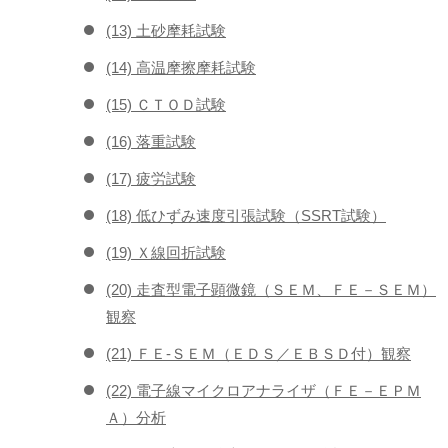
(13) 土砂摩耗試験
(14) 高温摩擦摩耗試験
(15) ＣＴＯＤ試験
(16) 落重試験
(17) 疲労試験
(18) 低ひずみ速度引張試験（SSRT試験）
(19) Ｘ線回折試験
(20) 走査型電子顕微鏡（ＳＥＭ、ＦＥ－ＳＥＭ）
観察
(21) ＦＥ-ＳＥＭ（ＥＤＳ／ＥＢＳＤ付）観察
(22) 電子線マイクロアナライザ（ＦＥ－ＥＰＭ
Ａ）分析