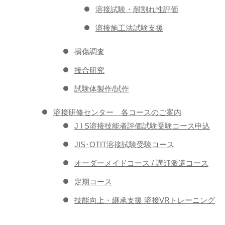
溶接試験・耐割れ性評価
溶接施工法試験支援
損傷調査
接合研究
試験体製作/試作
溶接研修センター 各コースのご案内
J I S溶接技能者評価試験受験コース申込
JIS･OTIT溶接試験受験コース
オーダーメイドコース / 講師派遣コース
定期コース
技能向上・継承支援 溶接VRトレーニング