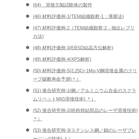
(64) 溶接欠陥試験体の製作
(46) 材料評価例-1(TEM組織観察-1：薄膜法)
(47) 材料評価例-2（TEM組織観察-2：抽出レプリ
カ法)
(48) 材料評価例-3(EBSD結晶方位解析)
(49) 材料評価例-4(XPS解析)
(50) 材料評価例-5(2.25Cr-1Mo-V鋼溶接金属のクリ
ープ破断寿命予測)＊）
(51) 接合研究例-1(鋼／アルミニウム合金のスクラ
ムリベットMIG溶接技術) ＊）
(52) 接合研究例-2(鉄粉焼結部品のレーザ溶接技術)
＊）
(53) 接合研究例-3(ステンレス鋼／銅のレーザブレ
ージング技術) ＊）