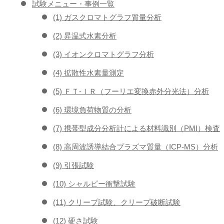
試験メニュー・事例一覧
(1) ガスクロマトグラフ質量分析
(2) 昇温式水素分析
(3) イオンクロマトグラフ分析
(4) 拡散性水素量測定
(5) ＦＴ-ＩＲ（フーリエ変換赤外分光法）分析
(6) 環境負荷物質の分析
(7) 携帯型成分分析計による材料識別（PMI）検査
(8) 高周波誘導結合プラズマ質量（ICP-MS）分析
(9) 引張試験
(10) シャルピー衝撃試験
(11) クリープ試験、クリープ破断試験
(12) 硬さ試験