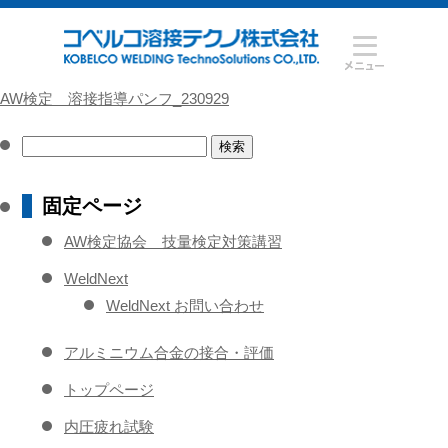
AW検定 溶接指導パンフ_230929
検
索:
固定ページ
AW検定協会 技量検定対策講習
WeldNext
WeldNext お問い合わせ
アルミニウム合金の接合・評価
トップページ
内圧疲れ試験