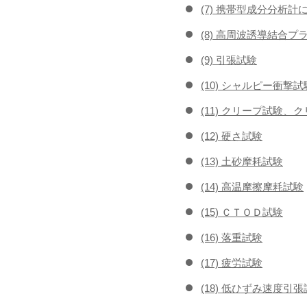
(7) 携帯型成分分析計
(8) 高周波誘導結合プ
(9) 引張試験
(10) シャルピー衝撃試
(11) クリープ試験、
(12) 硬さ試験
(13) 土砂摩耗試験
(14) 高温摩擦摩耗試験
(15) ＣＴＯＤ試験
(16) 落重試験
(17) 疲労試験
(18) 低ひずみ速度引