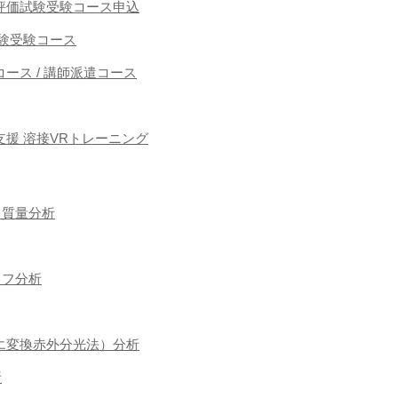
能者評価試験受験コース申込
接試験受験コース
ース / 講師派遣コース
援 溶接VRトレーニング
フ質量分析
ラフ分析
ーリエ変換赤外分光法）分析
析