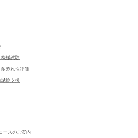
験
 機械試験
・耐割れ性評価
法試験支援
コースのご案内