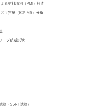
による材料識別（PMI）検査
ラズマ質量（ICP-MS）分析
験
クリープ破断試験
張試験（SSRT試験）