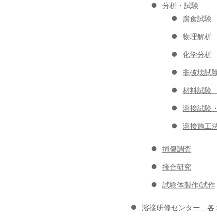
分析・試験
腐食試験
物理解析
化学分析
非破壊試
材料試験
溶接試験
溶接施工
損傷調査
接合研究
試験体製作/試作
溶接研修センター 各