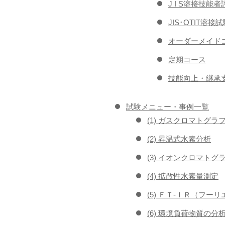
J I S溶接技
JIS･OTIT溶
オーダーメイドコ
定期コース
技能向上・継承支
試験メニュー・事例一覧
(1) ガスクロマトグラ
(2) 昇温式水素分析
(3) イオンクロマトグ
(4) 拡散性水素量測定
(5) ＦＴ-ＩＲ（フ
(6) 環境負荷物質の分