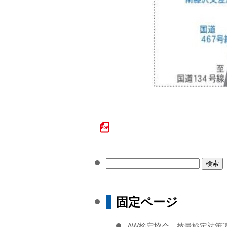
検
索:
固定ページ
AW検定協会 技量検定対策