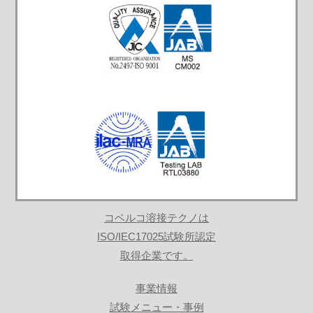
コベルコ溶接テクノは
ISO/IEC17025試験所認定
取得企業です。
事業情報
試験メニュー・事例