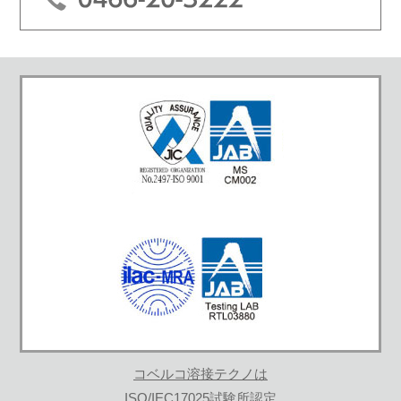
コベルコ溶接テクノは
ISO/IEC17025試験所認定